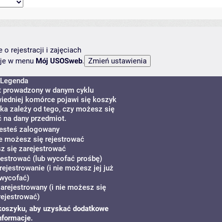
o rejestracji i zajęciach
ncje w menu
Mój USOSweb
.
Legenda
st prowadzony w danym cyklu
iedniej komórce pojawi się koszyk
yka zależy od tego, czy możesz się
ć na dany przedmiot.
jesteś zalogowany
ie możesz się rejestrować
z się zarejestrować
estrować (lub wycofać prośbę)
rejestrowanie (i nie możesz jej już
wycofać)
zarejestrowany (i nie możesz się
ejestrować)
zy koszyku, aby uzyskać dodatkowe
nformacje.