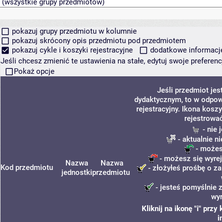
pokazuj grupy przedmiotu w kolumnie
pokazuj skrócony opis przedmiotu pod przedmiotem
pokazuj cykle i koszyki rejestracyjne
dodatkowe informacje 
Jeśli chcesz zmienić te ustawienia na stałe, edytuj swoje prefere
Pokaż opcje
Jeśli przedmiot je
dydaktycznym, to w odpow
rejestracyjny. Ikona kosz
rejestrowa
- nie 
- aktualnie n
- możes
- możesz się wyrej
Nazwa
Nazwa
Kod przedmiotu
- złożyłeś prośbę o za
jednostki
przedmiotu
- jesteś pomyślnie 
wyr
Kliknij na ikonę "i" pr
i