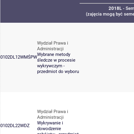
2018L
- Sem
(zajęcia mogą być semes
Wydział Prawa i
Administracji
Wybrane metody
0102DL12WMŚPW
śledcze w procesie
wykrywczym -
przedmiot do wyboru
Wydział Prawa i
Administracji
Wykrywanie i
0102DL22WDZ
dowodzenie