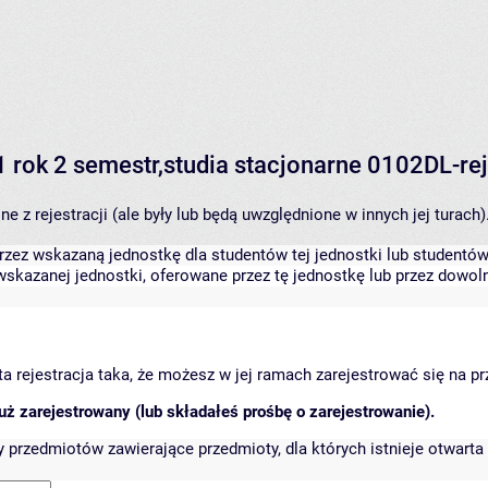
 1 rok 2 semestr,studia stacjonarne 0102DL-r
 z rejestracji (ale były lub będą uwzględnione w innych jej turach)
zez wskazaną jednostkę dla studentów tej jednostki lub studentów 
skazanej jednostki, oferowane przez tę jednostkę lub przez dowoln
arta rejestracja taka, że możesz w jej ramach zarejestrować się na p
ż zarejestrowany (lub składałeś prośbę o zarejestrowanie).
przedmiotów zawierające przedmioty, dla których istnieje otwarta 