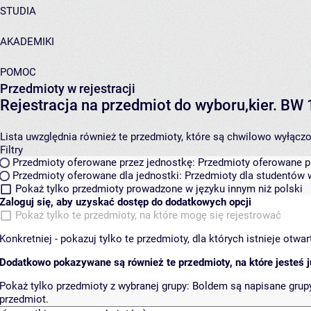
STUDIA
AKADEMIKI
POMOC
Przedmioty w rejestracji
Rejestracja na przedmiot do wyboru,kier. BW
Lista uwzględnia również te przedmioty, które są chwilowo wyłączone
Filtry
Przedmioty oferowane przez jednostkę:
Przedmioty oferowane pr
Przedmioty oferowane dla jednostki:
Przedmioty dla studentów w
Pokaż tylko przedmioty prowadzone w języku innym niż polski
Zaloguj się, aby uzyskać dostęp do dodatkowych opcji
Pokaż tylko te przedmioty, na które mogę się rejestrować
Konkretniej - pokazuj tylko te przedmioty, dla których istnieje otw
Dodatkowo pokazywane są również te przedmioty, na które jesteś ju
Pokaż tylko przedmioty z wybranej grupy:
Boldem są napisane grupy 
przedmiot.