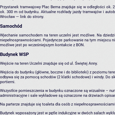
Przystanek tramwajowy Plac Bema znajduje się w odległości ok. 
ok. 300 m od budynku. Aktualne rozkłady jazdy tramwajów i auto
Wrocław —
link do strony
.
Samochód
Wjechanie samochodem na teren uczelni jest możliwe. Na dziedzi
niepełnosprawnościami. Pojedyncze parkowanie na tym miejscu ni
możliwe jest po wcześniejszym kontakcie z BON.
Budynek WSP
Wejście na teren Uczelni znajduje się od ul. Świętej Anny.
Wejścia do budynku (główne, boczne i do biblioteki) z poziomu t
odbywa się za pomocą schodów (2 klatki schodowe) i windy. Do sko
portierni.
Wszystkie pomieszczenia w budynku oznaczone są wizualnie – nu
administracyjne i sale wykładowe są oznaczone na drzwiach opisa
Na parterze znajduje się toaleta dla osób z niepełnosprawnościami
Budynek wyposażony jest w pętle indukcyjne w dwóch salach wykła