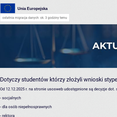
Unia Europejska
ostatnia migracja danych: ok. 3 godziny temu
Dotyczy studentów którzy złożyli wnioski sty
Od 12.12.2025 r. na stronie usosweb udostępnione są decyzje dot.
- socjalnych
- dla osób niepełnosprawnych
- rektora