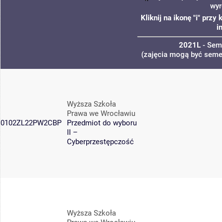
wyr
Kliknij na ikonę "i" prz
i
2021L
- Sem
(zajęcia mogą być semes
Wyższa Szkoła
Prawa we Wrocławiu
0102ZL22PW2CBP
Przedmiot do wyboru
II –
Cyberprzestępczość
Wyższa Szkoła