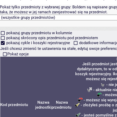
Pokaż tylko przedmioty z wybranej grupy:
Boldem są napisane grupy 
taka, że możesz w jej ramach zarejestrować się na przedmiot.
pokazuj grupy przedmiotu w kolumnie
pokazuj skrócony opis przedmiotu pod przedmiotem
pokazuj cykle i koszyki rejestracyjne
dodatkowe informacje 
Jeśli chcesz zmienić te ustawienia na stałe, edytuj swoje prefere
Pokaż opcje
Jeśli przedmiot je
dydaktycznym, to w od
koszyk rejestracyjny. I
możesz się rejes
- nie 
- aktualnie n
- możesz
- możesz się wyrej
Nazwa
Nazwa
Kod przedmiotu
- złożyłeś prośbę o z
jednostki
przedmiotu
ju
- jesteś pomyślnie z