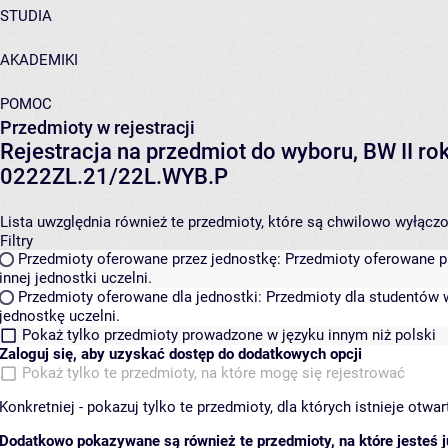
STUDIA
AKADEMIKI
POMOC
Przedmioty w rejestracji
Rejestracja na przedmiot do wyboru, BW II ro
0222ZL.21/22L.WYB.P
Lista uwzględnia również te przedmioty, które są chwilowo wyłączone
Filtry
Przedmioty oferowane przez jednostkę:
Przedmioty oferowane pr
innej jednostki uczelni.
Przedmioty oferowane dla jednostki:
Przedmioty dla studentów w
jednostkę uczelni.
Pokaż tylko przedmioty prowadzone w języku innym niż polski
Zaloguj się, aby uzyskać dostęp do dodatkowych opcji
Pokaż tylko te przedmioty, na które mogę się rejestrować
Konkretniej - pokazuj tylko te przedmioty, dla których istnieje otw
Dodatkowo pokazywane są również te przedmioty, na które jesteś ju