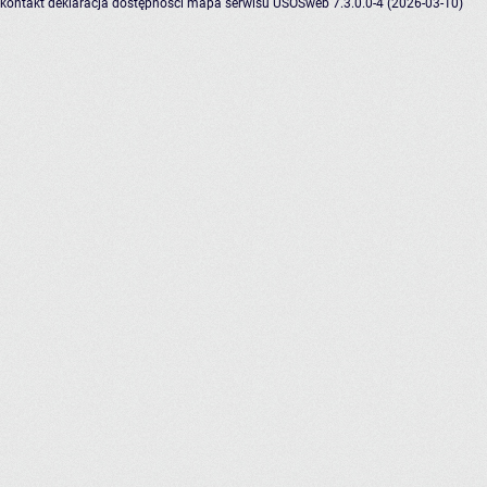
kontakt
deklaracja dostępności
mapa serwisu
USOSweb 7.3.0.0-4 (2026-03-10)