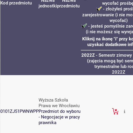
Nazwa
Nazwa
Kod przedmiotu
wycofać prośbę
jednostki
przedmiotu
- złożyłeś proś
zarejestrowanie (i nie mo
wycofać)
- jesteś pomyślnie zar
(i nie możesz się wyrej
Kliknij na ikonę "i" przy 
uzyskać dodatkowe inf
2022Z
- Semestr zimowy
(zajęcia mogą być sem
trymestralne lub ro
2022Z
Wyższa Szkoła
Prawa we Wrocławiu
0101ZJ51PWNWPP
Przedmiot do wyboru
- Negocjacje w pracy
prawnika