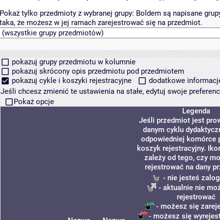
Pokaż tylko przedmioty z wybranej grupy:
Boldem są napisane grupy 
taka, że możesz w jej ramach zarejestrować się na przedmiot.
pokazuj grupy przedmiotu w kolumnie
pokazuj skrócony opis przedmiotu pod przedmiotem
pokazuj cykle i koszyki rejestracyjne
dodatkowe informacje 
Jeśli chcesz zmienić te ustawienia na stałe, edytuj swoje prefere
Pokaż opcje
Legenda
Jeśli przedmiot jest pr
danym cyklu dydaktycz
odpowiedniej komórce p
koszyk rejestracyjny. Ik
zależy od tego, czy m
rejestrować na dany p
- nie jesteś zalo
- aktualnie nie mo
rejestrować
- możesz się zarej
- możesz się wyrejes