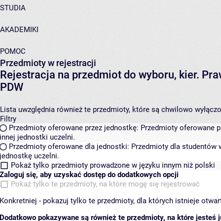
STUDIA
AKADEMIKI
POMOC
Przedmioty w rejestracji
Rejestracja na przedmiot do wyboru, kier. P
PDW
Lista uwzględnia również te przedmioty, które są chwilowo wyłączone
Filtry
Przedmioty oferowane przez jednostkę:
Przedmioty oferowane pr
innej jednostki uczelni.
Przedmioty oferowane dla jednostki:
Przedmioty dla studentów w
jednostkę uczelni.
Pokaż tylko przedmioty prowadzone w języku innym niż polski
Zaloguj się, aby uzyskać dostęp do dodatkowych opcji
Pokaż tylko te przedmioty, na które mogę się rejestrować
Konkretniej - pokazuj tylko te przedmioty, dla których istnieje otw
Dodatkowo pokazywane są również te przedmioty, na które jesteś ju