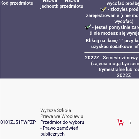
Nazwa
Nazwa
Kod przedmiotu
wycofać prośbę
jednostki
przedmiotu
- złożyłeś proś
zarejestrowanie (i nie mo
wycofać)
- jesteś pomyślnie zar
(i nie możesz się wyrej
Kliknij na ikonę "i" przy 
uzyskać dodatkowe inf
2022Z
- Semestr zimowy
(zajęcia mogą być sem
trymestralne lub ro
2022Z
Wyższa Szkoła
Prawa we Wrocławiu
0101ZJ51PWPZP
Przedmiot do wyboru
- Prawo zamówień
publicznych