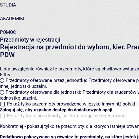
STUDIA
AKADEMIKI
POMOC
Przedmioty w rejestracji
Rejestracja na przedmiot do wyboru, kier. P
PDW
Lista uwzględnia również te przedmioty, które są chwilowo wyłączone
Filtry
Przedmioty oferowane przez jednostkę:
Przedmioty oferowane pr
innej jednostki uczelni.
Przedmioty oferowane dla jednostki:
Przedmioty dla studentów w
jednostkę uczelni.
Pokaż tylko przedmioty prowadzone w języku innym niż polski
Zaloguj się, aby uzyskać dostęp do dodatkowych opcji
Pokaż tylko te przedmioty, na które mogę się rejestrować
Konkretniej - pokazuj tylko te przedmioty, dla których istnieje otw
Dodatkowo pokazywane są również te przedmioty, na które jesteś ju