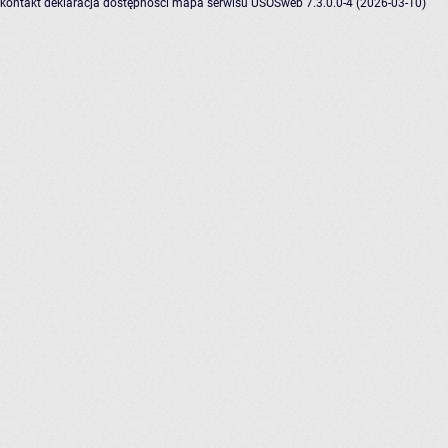
kontakt
deklaracja dostępności
mapa serwisu
USOSweb 7.3.0.0-4 (2026-03-10)