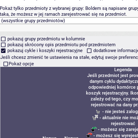
Pokaż tylko przedmioty z wybranej grupy:
Boldem są napisane grupy 
taka, że możesz w jej ramach zarejestrować się na przedmiot.
pokazuj grupy przedmiotu w kolumnie
pokazuj skrócony opis przedmiotu pod przedmiotem
pokazuj cykle i koszyki rejestracyjne
dodatkowe informacje 
Jeśli chcesz zmienić te ustawienia na stałe, edytuj swoje prefere
Pokaż opcje
Legenda
Jeśli przedmiot jest pr
danym cyklu dydaktycz
odpowiedniej komórce p
koszyk rejestracyjny. Ik
zależy od tego, czy m
rejestrować na dany p
- nie jesteś zalo
- aktualnie nie mo
rejestrować
- możesz się zarej
- możesz się wyrejes