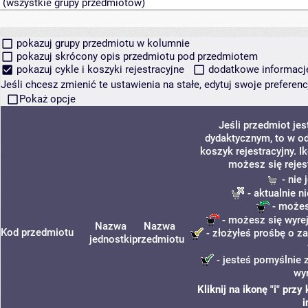
pokazuj grupy przedmiotu w kolumnie
pokazuj skrócony opis przedmiotu pod przedmiotem
pokazuj cykle i koszyki rejestracyjne
dodatkowe informacje 
Jeśli chcesz zmienić te ustawienia na stałe, edytuj swoje prefere
Pokaż opcje
Jeśli przedmiot je
dydaktycznym, to w o
koszyk rejestracyjny. I
możesz się rejes
- nie
- aktualnie n
- możes
- możesz się wyrej
Nazwa
Nazwa
Kod przedmiotu
- złożyłeś prośbę o za
jednostki
przedmiotu
- jesteś pomyślnie 
wy
Kliknij na ikonę "i" pr
i