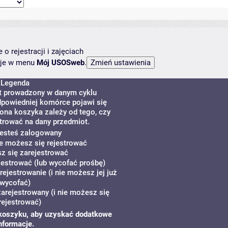
o rejestracji i zajęciach
ncje w menu
Mój USOSweb
.
Legenda
st prowadzony w danym cyklu
dpowiedniej komórce pojawi się
kona koszyka zależy od tego, czy
trować na dany przedmiot.
 jesteś zalogowany
ie możesz się rejestrować
z się zarejestrować
estrować (lub wycofać prośbę)
rejestrowanie (i nie możesz jej już
wycofać)
zarejestrowany (i nie możesz się
rejestrować)
zy koszyku, aby uzyskać dodatkowe
nformacje.