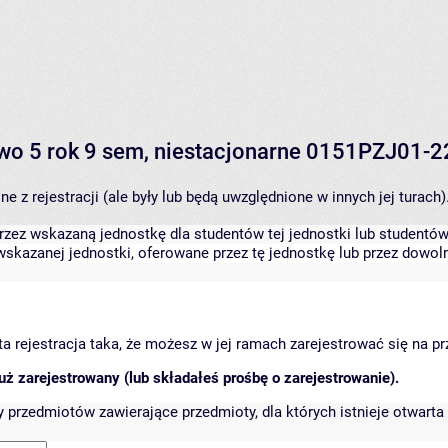
Prawo 5 rok 9 sem, niestacjonarne 0151PZJ01
 z rejestracji (ale były lub będą uwzględnione w innych jej turach)
zez wskazaną jednostkę dla studentów tej jednostki lub studentów 
skazanej jednostki, oferowane przez tę jednostkę lub przez dowoln
arta rejestracja taka, że możesz w jej ramach zarejestrować się na p
ż zarejestrowany (lub składałeś prośbę o zarejestrowanie).
przedmiotów zawierające przedmioty, dla których istnieje otwarta 