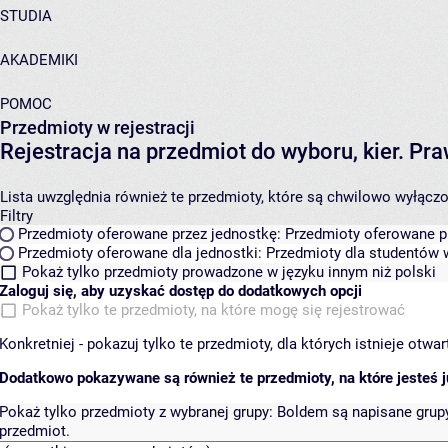
STUDIA
AKADEMIKI
POMOC
Przedmioty w rejestracji
Rejestracja na przedmiot do wyboru, kier. 
Lista uwzględnia również te przedmioty, które są chwilowo wyłączone
Filtry
Przedmioty oferowane przez jednostkę:
Przedmioty oferowane pr
Przedmioty oferowane dla jednostki:
Przedmioty dla studentów w
Pokaż tylko przedmioty prowadzone w języku innym niż polski
Zaloguj się, aby uzyskać dostęp do dodatkowych opcji
Pokaż tylko te przedmioty, na które mogę się rejestrować
Konkretniej - pokazuj tylko te przedmioty, dla których istnieje otw
Dodatkowo pokazywane są również te przedmioty, na które jesteś ju
Pokaż tylko przedmioty z wybranej grupy:
Boldem są napisane grupy 
przedmiot.