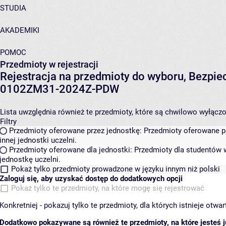
STUDIA
AKADEMIKI
POMOC
Przedmioty w rejestracji
Rejestracja na przedmioty do wyboru, Bezpiec
0102ZM31-2024Z-PDW
Lista uwzględnia również te przedmioty, które są chwilowo wyłączone
Filtry
Przedmioty oferowane przez jednostkę:
Przedmioty oferowane pr
innej jednostki uczelni.
Przedmioty oferowane dla jednostki:
Przedmioty dla studentów w
jednostkę uczelni.
Pokaż tylko przedmioty prowadzone w języku innym niż polski
Zaloguj się, aby uzyskać dostęp do dodatkowych opcji
Pokaż tylko te przedmioty, na które mogę się rejestrować
Konkretniej - pokazuj tylko te przedmioty, dla których istnieje otw
Dodatkowo pokazywane są również te przedmioty, na które jesteś ju