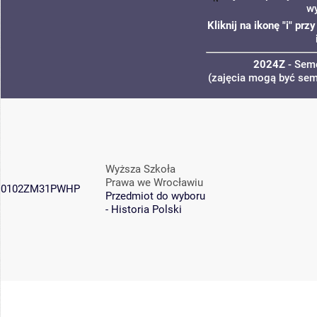
wy
Kliknij na ikonę "i" p
2024Z
- Sem
(zajęcia mogą być seme
Wyższa Szkoła
Prawa we Wrocławiu
0102ZM31PWHP
Przedmiot do wyboru
- Historia Polski