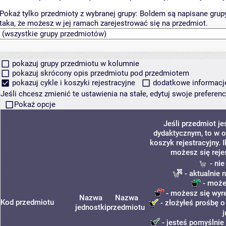
Pokaż tylko przedmioty z wybranej grupy:
Boldem są napisane grupy 
taka, że możesz w jej ramach zarejestrować się na przedmiot.
pokazuj grupy przedmiotu w kolumnie
pokazuj skrócony opis przedmiotu pod przedmiotem
pokazuj cykle i koszyki rejestracyjne
dodatkowe informacje 
Jeśli chcesz zmienić te ustawienia na stałe, edytuj swoje prefere
Pokaż opcje
Jeśli przedmiot j
dydaktycznym, to w o
koszyk rejestracyjny. 
możesz się reje
- nie
- aktualnie 
- może
- możesz się wyre
Nazwa
Nazwa
Kod przedmiotu
- złożyłeś prośbę o
jednostki
przedmiotu
- jesteś pomyślnie