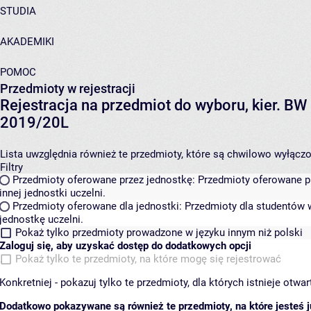
STUDIA
AKADEMIKI
POMOC
Przedmioty w rejestracji
Rejestracja na przedmiot do wyboru, kier. BW 
2019/20L
Lista uwzględnia również te przedmioty, które są chwilowo wyłączone
Filtry
Przedmioty oferowane przez jednostkę:
Przedmioty oferowane pr
innej jednostki uczelni.
Przedmioty oferowane dla jednostki:
Przedmioty dla studentów w
jednostkę uczelni.
Pokaż tylko przedmioty prowadzone w języku innym niż polski
Zaloguj się, aby uzyskać dostęp do dodatkowych opcji
Pokaż tylko te przedmioty, na które mogę się rejestrować
Konkretniej - pokazuj tylko te przedmioty, dla których istnieje otw
Dodatkowo pokazywane są również te przedmioty, na które jesteś ju