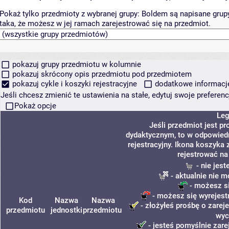
Pokaż tylko przedmioty z wybranej grupy:
Boldem są napisane grupy 
taka, że możesz w jej ramach zarejestrować się na przedmiot.
pokazuj grupy przedmiotu w kolumnie
pokazuj skrócony opis przedmiotu pod przedmiotem
pokazuj cykle i koszyki rejestracyjne
dodatkowe informacje 
Jeśli chcesz zmienić te ustawienia na stałe, edytuj swoje prefere
Pokaż opcje
Leg
Jeśli przedmiot jest 
dydaktycznym, to w odpowied
rejestracyjny. Ikona koszyka
rejestrować na
- nie jes
- aktualnie nie m
- możesz si
- możesz się wyrejest
Kod
Nazwa
Nazwa
- złożyłeś prośbę o zareje
przedmiotu
jednostki
przedmiotu
wyc
- jesteś pomyślnie zare