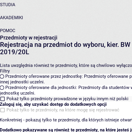
STUDIA
AKADEMIKI
POMOC
Przedmioty w rejestracji
Rejestracja na przedmiot do wyboru, kier. BW 
2019/20L
Lista uwzględnia również te przedmioty, które są chwilowo wyłączone
Filtry
Przedmioty oferowane przez jednostkę:
Przedmioty oferowane pr
innej jednostki uczelni.
Przedmioty oferowane dla jednostki:
Przedmioty dla studentów w
jednostkę uczelni.
Pokaż tylko przedmioty prowadzone w języku innym niż polski
Zaloguj się, aby uzyskać dostęp do dodatkowych opcji
Pokaż tylko te przedmioty, na które mogę się rejestrować
Konkretniej - pokazuj tylko te przedmioty, dla których istnieje otw
Dodatkowo pokazywane są również te przedmioty, na które jesteś ju