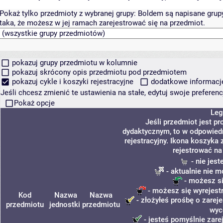
Pokaż tylko przedmioty z wybranej grupy:
Boldem są napisane grupy 
taka, że możesz w jej ramach zarejestrować się na przedmiot.
pokazuj grupy przedmiotu w kolumnie
pokazuj skrócony opis przedmiotu pod przedmiotem
pokazuj cykle i koszyki rejestracyjne
dodatkowe informacje 
Jeśli chcesz zmienić te ustawienia na stałe, edytuj swoje prefere
Pokaż opcje
Leg
Jeśli przedmiot jest p
dydaktycznym, to w odpowiedn
rejestracyjny. Ikona koszyka
rejestrować na
- nie jes
- aktualnie nie m
- możesz si
- możesz się wyrejest
Kod
Nazwa
Nazwa
- złożyłeś prośbę o zareje
przedmiotu
jednostki
przedmiotu
wyc
- jesteś pomyślnie zare