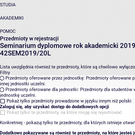
STUDIA
AKADEMIKI
POMOC
Przedmioty w rejestracji
Seminarium dyplomowe rok akademicki 2019
42SEM2019/20L
Lista uwzględnia również te przedmioty, które są chwilowo wyłączone
Filtry
Przedmioty oferowane przez jednostkę:
Przedmioty oferowane pr
innej jednostki uczelni.
Przedmioty oferowane dla jednostki:
Przedmioty dla studentów w
jednostkę uczelni.
Pokaż tylko przedmioty prowadzone w języku innym niż polski
Zaloguj się, aby uzyskać dostęp do dodatkowych opcji
Pokaż tylko te przedmioty, na które mogę się rejestrować
Konkretniej - pokazuj tylko te przedmioty, dla których istnieje otw
Dodatkowo pokazywane są również te przedmioty, na które jesteś ju