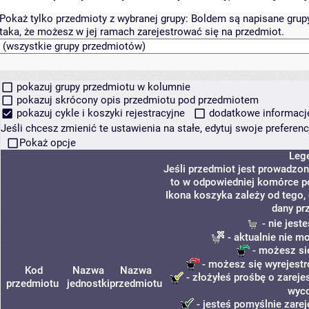
Pokaż tylko przedmioty z wybranej grupy:
Boldem są napisane grupy 
taka, że możesz w jej ramach zarejestrować się na przedmiot.
pokazuj grupy przedmiotu w kolumnie
pokazuj skrócony opis przedmiotu pod przedmiotem
pokazuj cykle i koszyki rejestracyjne
dodatkowe informacje 
Jeśli chcesz zmienić te ustawienia na stałe, edytuj swoje prefere
Pokaż opcje
Leg
Jeśli przedmiot jest prowadzo
to w odpowiedniej komórce poj
Ikona koszyka zależy od tego,
dany pr
- nie jest
- aktualnie nie m
- możesz si
- możesz się wyrejestr
Kod
Nazwa
Nazwa
- złożyłeś prośbę o zarejes
przedmiotu
jednostki
przedmiotu
wyco
- jesteś pomyślnie zarej