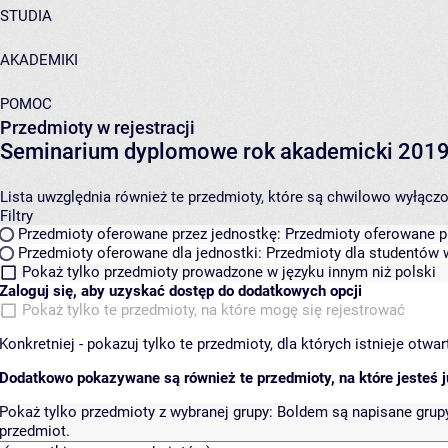
STUDIA
AKADEMIKI
POMOC
Przedmioty w rejestracji
Seminarium dyplomowe rok akademicki 201
Lista uwzględnia również te przedmioty, które są chwilowo wyłączone
Filtry
Przedmioty oferowane przez jednostkę:
Przedmioty oferowane pr
Przedmioty oferowane dla jednostki:
Przedmioty dla studentów w
Pokaż tylko przedmioty prowadzone w języku innym niż polski
Zaloguj się, aby uzyskać dostęp do dodatkowych opcji
Pokaż tylko te przedmioty, na które mogę się rejestrować
Konkretniej - pokazuj tylko te przedmioty, dla których istnieje otw
Dodatkowo pokazywane są również te przedmioty, na które jesteś ju
Pokaż tylko przedmioty z wybranej grupy:
Boldem są napisane grupy 
przedmiot.