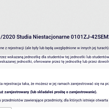
9/2020 Studia Niestacjonarne 0101ZJ-42SE
 z rejestracji (ale były lub będą uwzględnione w innych jej turach)
zez wskazaną jednostkę dla studentów tej jednostki lub studentów 
skazanej jednostki, oferowane przez tę jednostkę lub przez dowoln
arta rejestracja taka, że możesz w jej ramach zarejestrować się na p
ż zarejestrowany (lub składałeś prośbę o zarejestrowanie).
przedmiotów zawierające przedmioty, dla których istnieje otwarta 