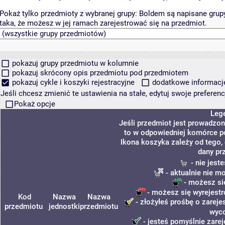
Pokaż tylko przedmioty z wybranej grupy:
Boldem są napisane grupy 
taka, że możesz w jej ramach zarejestrować się na przedmiot.
pokazuj grupy przedmiotu w kolumnie
pokazuj skrócony opis przedmiotu pod przedmiotem
pokazuj cykle i koszyki rejestracyjne
dodatkowe informacje 
Jeśli chcesz zmienić te ustawienia na stałe, edytuj swoje prefere
Pokaż opcje
Leg
Jeśli przedmiot jest prowadzo
to w odpowiedniej komórce poj
Ikona koszyka zależy od tego,
dany pr
- nie jest
- aktualnie nie m
- możesz si
- możesz się wyrejestr
Kod
Nazwa
Nazwa
- złożyłeś prośbę o zarejes
przedmiotu
jednostki
przedmiotu
wyco
- jesteś pomyślnie zarej