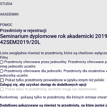
STUDIA
AKADEMIKI
POMOC
Przedmioty w rejestracji
Seminarium dyplomowe rok akademicki 2019
42SEM2019/20L
Lista uwzględnia również te przedmioty, które są chwilowo wyłączone
Filtry
Przedmioty oferowane przez jednostkę:
Przedmioty oferowane pr
innej jednostki uczelni.
Przedmioty oferowane dla jednostki:
Przedmioty dla studentów w
jednostkę uczelni.
Pokaż tylko przedmioty prowadzone w języku innym niż polski
Zaloguj się, aby uzyskać dostęp do dodatkowych opcji
Pokaż tylko te przedmioty, na które mogę się rejestrować
Konkretniej - pokazuj tylko te przedmioty, dla których istnieje otw
Dodatkowo pokazywane są również te przedmioty, na które jesteś ju