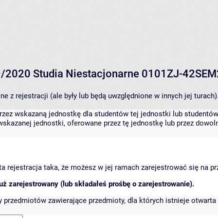
9/2020 Studia Niestacjonarne 0101ZJ-42SE
 z rejestracji (ale były lub będą uwzględnione w innych jej turach)
zez wskazaną jednostkę dla studentów tej jednostki lub studentów 
skazanej jednostki, oferowane przez tę jednostkę lub przez dowoln
arta rejestracja taka, że możesz w jej ramach zarejestrować się na p
ż zarejestrowany (lub składałeś prośbę o zarejestrowanie).
przedmiotów zawierające przedmioty, dla których istnieje otwarta 