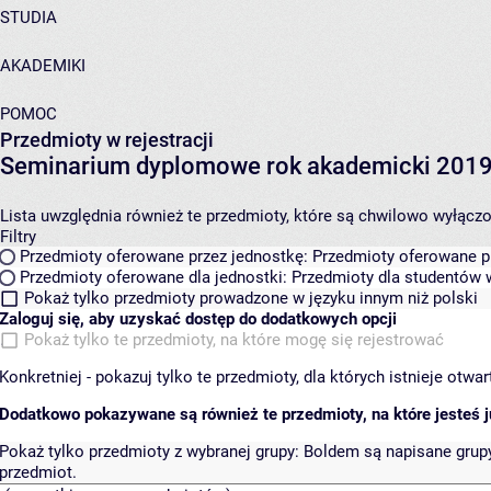
STUDIA
AKADEMIKI
POMOC
Przedmioty w rejestracji
Seminarium dyplomowe rok akademicki 201
Lista uwzględnia również te przedmioty, które są chwilowo wyłączone
Filtry
Przedmioty oferowane przez jednostkę:
Przedmioty oferowane pr
Przedmioty oferowane dla jednostki:
Przedmioty dla studentów w
Pokaż tylko przedmioty prowadzone w języku innym niż polski
Zaloguj się, aby uzyskać dostęp do dodatkowych opcji
Pokaż tylko te przedmioty, na które mogę się rejestrować
Konkretniej - pokazuj tylko te przedmioty, dla których istnieje otw
Dodatkowo pokazywane są również te przedmioty, na które jesteś ju
Pokaż tylko przedmioty z wybranej grupy:
Boldem są napisane grupy 
przedmiot.