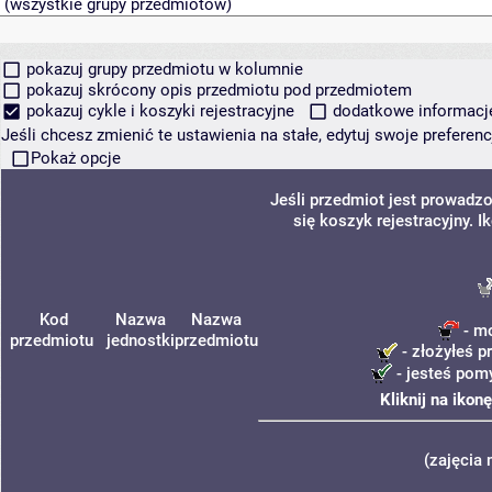
pokazuj grupy przedmiotu w kolumnie
pokazuj skrócony opis przedmiotu pod przedmiotem
pokazuj cykle i koszyki rejestracyjne
dodatkowe informacje 
Jeśli chcesz zmienić te ustawienia na stałe, edytuj swoje prefere
Pokaż opcje
Jeśli przedmiot jest prowadz
się koszyk rejestracyjny. 
Kod
Nazwa
Nazwa
- mo
przedmiotu
jednostki
przedmiotu
- złożyłeś p
- jesteś pomy
Kliknij na ikon
(zajęcia