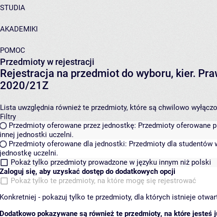
STUDIA
AKADEMIKI
POMOC
Przedmioty w rejestracji
Rejestracja na przedmiot do wyboru, kier. Pra
2020/21Z
Lista uwzględnia również te przedmioty, które są chwilowo wyłączone
Filtry
Przedmioty oferowane przez jednostkę:
Przedmioty oferowane pr
innej jednostki uczelni.
Przedmioty oferowane dla jednostki:
Przedmioty dla studentów w
jednostkę uczelni.
Pokaż tylko przedmioty prowadzone w języku innym niż polski
Zaloguj się, aby uzyskać dostęp do dodatkowych opcji
Pokaż tylko te przedmioty, na które mogę się rejestrować
Konkretniej - pokazuj tylko te przedmioty, dla których istnieje otw
Dodatkowo pokazywane są również te przedmioty, na które jesteś ju