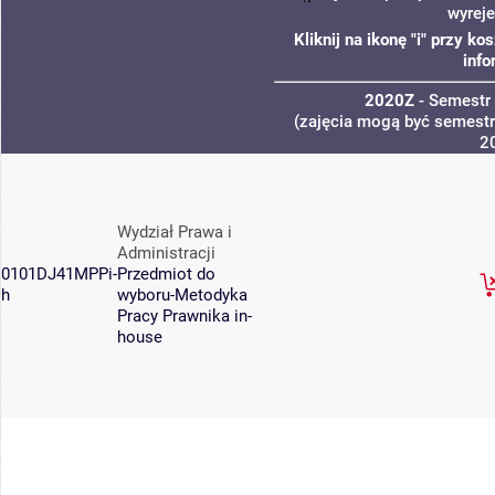
wyrej
Kliknij na ikonę "i" przy 
info
2020Z
- Semestr
(zajęcia mogą być semestra
2
Wydział Prawa i
Administracji
0101DJ41MPPi-
Przedmiot do
h
wyboru-Metodyka
Pracy Prawnika in-
house