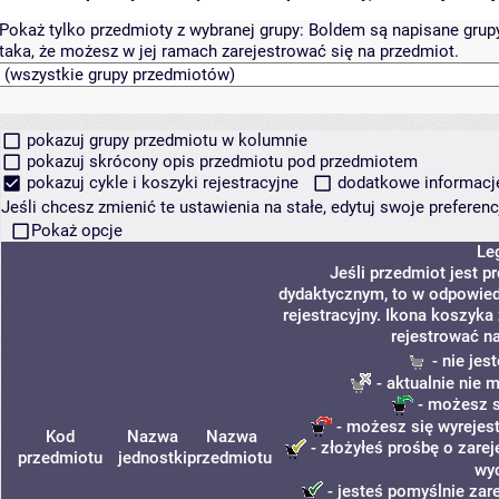
Pokaż tylko przedmioty z wybranej grupy:
Boldem są napisane grupy 
taka, że możesz w jej ramach zarejestrować się na przedmiot.
pokazuj grupy przedmiotu w kolumnie
pokazuj skrócony opis przedmiotu pod przedmiotem
pokazuj cykle i koszyki rejestracyjne
dodatkowe informacje 
Jeśli chcesz zmienić te ustawienia na stałe, edytuj swoje prefere
Pokaż opcje
Le
Jeśli przedmiot jest 
dydaktycznym, to w odpowied
rejestracyjny. Ikona koszyka
rejestrować n
- nie jes
- aktualnie nie 
- możesz s
- możesz się wyrejest
Kod
Nazwa
Nazwa
- złożyłeś prośbę o zarej
przedmiotu
jednostki
przedmiotu
wy
- jesteś pomyślnie zar