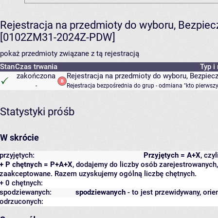
Rejestracja na przedmioty do wyboru, Bezpiec
[0102ZM31-2024Z-PDW]
pokaż przedmioty związane z tą rejestracją
Stan
Czas trwania
Typ i
zakończona
Rejestracja na przedmioty do wyboru, Bezpiecz
-
Rejestracja bezpośrednia do grup - odmiana "kto pierwszy
Statystyki próśb
W skrócie
przyjętych:
Przyjętych = A+X
, czy
+ P chętnych = P+A+X
, dodajemy do liczby osób zarejestrowanych, 
zaakceptowane. Razem uzyskujemy ogólną liczbę chętnych.
+ 0 chętnych:
spodziewanych:
spodziewanych
- to jest przewidywany, orie
odrzuconych: