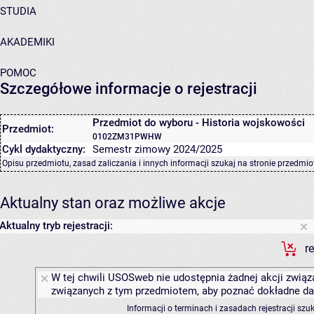
STUDIA
AKADEMIKI
POMOC
Szczegółowe informacje o rejestracji
Przedmiot do wyboru - Historia wojskowości
Przedmiot:
0102ZM31PWHW
Cykl dydaktyczny:
Semestr zimowy 2024/2025
Opisu przedmiotu, zasad zaliczania i innych informacji szukaj na
stronie przedmio
Aktualny stan oraz możliwe akcje
Aktualny tryb rejestracji:
r
W tej chwili USOSweb nie udostępnia żadnej akcji związa
związanych z tym przedmiotem, aby poznać dokładne daty
Informacji o terminach i zasadach rejestracji sz