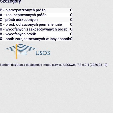
Szczegóły
P
- nierozpatrzonych próśb
0
A
- zaakceptowanych próśb
0
Z
- próśb odrzuconych
0
O
- próśb odrzuconych permanentnie
0
U
- wycofanych zaakceptowanych próśb
0
V
- wycofanych próśb
0
X
- osób zarejestrowanych w inny sposób
0
kontakt
deklaracja dostępności
mapa serwisu
USOSweb 7.3.0.0-4 (2026-03-10)