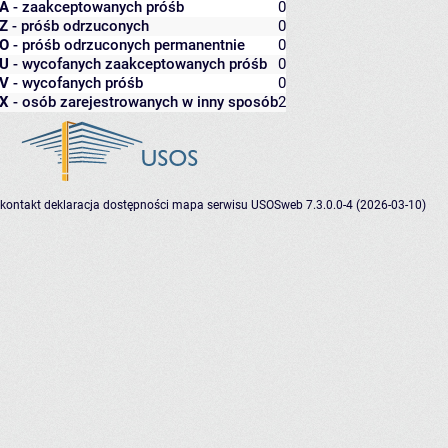
A
- zaakceptowanych próśb
0
Z
- próśb odrzuconych
0
O
- próśb odrzuconych permanentnie
0
U
- wycofanych zaakceptowanych próśb
0
V
- wycofanych próśb
0
X
- osób zarejestrowanych w inny sposób
2
kontakt
deklaracja dostępności
mapa serwisu
USOSweb 7.3.0.0-4 (2026-03-10)