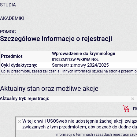
STUDIA
AKADEMIKI
POMOC
Szczegółowe informacje o rejestracji
Wprowadzenie do kryminologii
Przedmiot:
0102ZM11ZW-WKRYMINOL
Cykl dydaktyczny:
Semestr zimowy 2024/2025
Opisu przedmiotu, zasad zaliczania i innych informacji szukaj na
stronie przedmio
Aktualny stan oraz możliwe akcje
Aktualny tryb rejestracji:
r
W tej chwili USOSweb nie udostępnia żadnej akcji związa
związanych z tym przedmiotem, aby poznać dokładne daty
Informacji o terminach i zasadach rejestracji sz