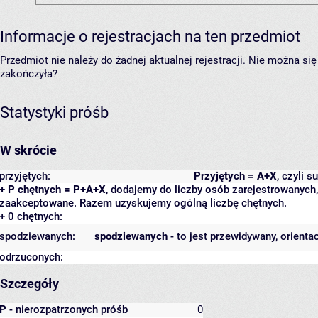
Informacje o rejestracjach na ten przedmiot
Przedmiot nie należy do żadnej aktualnej rejestracji. Nie można s
zakończyła?
Statystyki próśb
W skrócie
przyjętych:
Przyjętych = A+X
, czyli 
+ P chętnych = P+A+X
, dodajemy do liczby osób zarejestrowanych, 
zaakceptowane. Razem uzyskujemy ogólną liczbę chętnych.
+ 0 chętnych:
spodziewanych:
spodziewanych
- to jest przewidywany, orienta
odrzuconych:
Szczegóły
P
- nierozpatrzonych próśb
0