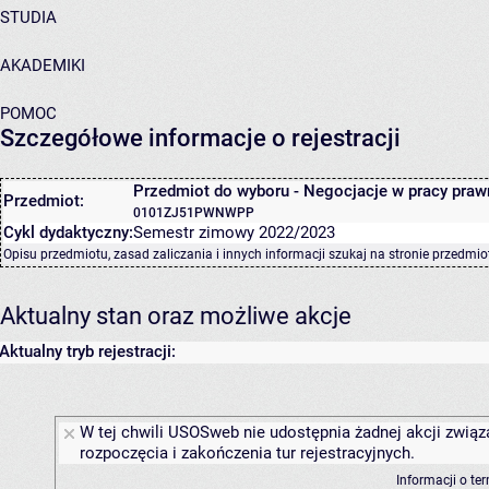
STUDIA
AKADEMIKI
POMOC
Szczegółowe informacje o rejestracji
Przedmiot do wyboru - Negocjacje w pracy praw
Przedmiot:
0101ZJ51PWNWPP
Cykl dydaktyczny:
Semestr zimowy 2022/2023
Opisu przedmiotu, zasad zaliczania i innych informacji szukaj na
stronie przedmio
Aktualny stan oraz możliwe akcje
Aktualny tryb rejestracji:
W tej chwili USOSweb nie udostępnia żadnej akcji związ
rozpoczęcia i zakończenia tur rejestracyjnych.
Informacji o te