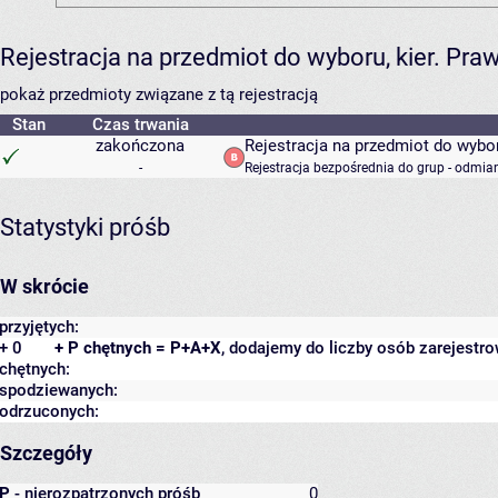
Rejestracja na przedmiot do wyboru, kier. Pr
pokaż przedmioty związane z tą rejestracją
Stan
Czas trwania
zakończona
Rejestracja na przedmiot do wybo
-
Rejestracja bezpośrednia do grup - odmian
Statystyki próśb
W skrócie
przyjętych:
+ 0
+ P chętnych = P+A+X
, dodajemy do liczby osób zarejestro
chętnych:
spodziewanych:
odrzuconych:
Szczegóły
P
- nierozpatrzonych próśb
0