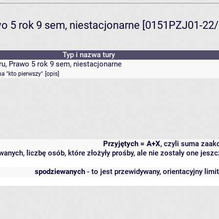
awo 5 rok 9 sem, niestacjonarne [0151PZJ01-2
Typ i nazwa tury
ru, Prawo 5 rok 9 sem, niestacjonarne
a "kto pierwszy"
[
opis
]
Przyjętych = A+X
, czyli suma zaa
wanych, liczbę osób, które złożyły prośby, ale nie zostały one j
spodziewanych
- to jest przewidywany, orientacyjny lim