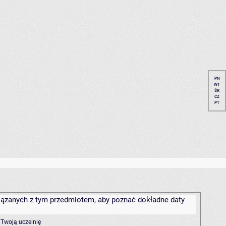
PN
WT
ŚR
CZ
PT
związanych z tym przedmiotem, aby poznać dokładne daty
 Twoją uczelnię