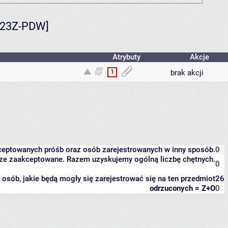
2/23Z-PDW]
Atrybuty
Akcje
1
brak akcji
kceptowanych próśb oraz osób zarejestrowanych w inny sposób.
0
eszcze zaakceptowane. Razem uzyskujemy ogólną liczbę chętnych.
0
it osób, jakie będą mogły się zarejestrować się na ten przedmiot
26
odrzuconych = Z+O
0