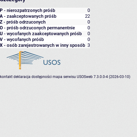
P
- nierozpatrzonych próśb
0
A
- zaakceptowanych próśb
22
Z
- próśb odrzuconych
0
O
- próśb odrzuconych permanentnie
0
U
- wycofanych zaakceptowanych próśb
0
V
- wycofanych próśb
0
X
- osób zarejestrowanych w inny sposób
3
kontakt
deklaracja dostępności
mapa serwisu
USOSweb 7.3.0.0-4 (2026-03-10)