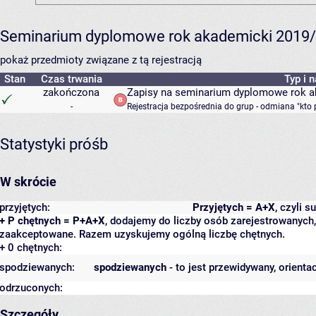
Seminarium dyplomowe rok akademicki 2019/
pokaż przedmioty związane z tą rejestracją
Stan
Czas trwania
Typ i 
zakończona
Zapisy na seminarium dyplomowe rok a
-
Rejestracja bezpośrednia do grup - odmiana "kto 
Statystyki próśb
W skrócie
przyjętych:
Przyjętych = A+X
, czyli 
+ P chętnych = P+A+X
, dodajemy do liczby osób zarejestrowanych, 
zaakceptowane. Razem uzyskujemy ogólną liczbę chętnych.
+ 0 chętnych:
spodziewanych:
spodziewanych
- to jest przewidywany, orienta
odrzuconych:
Szczegóły