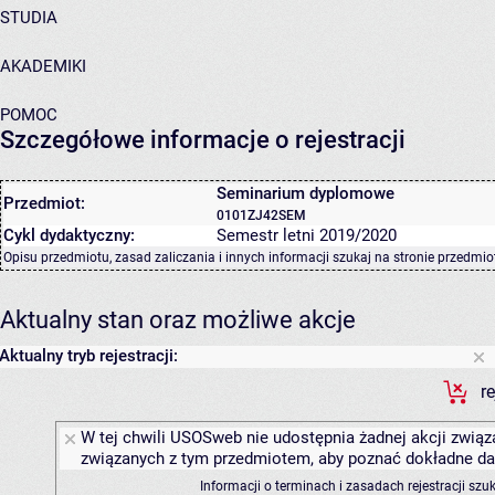
STUDIA
AKADEMIKI
POMOC
Szczegółowe informacje o rejestracji
Seminarium dyplomowe
Przedmiot:
0101ZJ42SEM
Cykl dydaktyczny:
Semestr letni 2019/2020
Opisu przedmiotu, zasad zaliczania i innych informacji szukaj na
stronie przedmio
Aktualny stan oraz możliwe akcje
Aktualny tryb rejestracji:
r
W tej chwili USOSweb nie udostępnia żadnej akcji związa
związanych z tym przedmiotem, aby poznać dokładne daty
Informacji o terminach i zasadach rejestracji sz