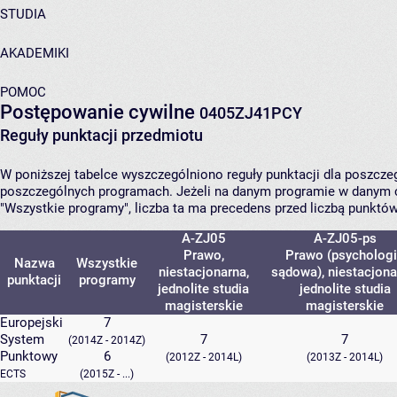
STUDIA
AKADEMIKI
POMOC
Postępowanie cywilne
0405ZJ41PCY
Reguły punktacji przedmiotu
W poniższej tabelce wyszczególniono reguły punktacji dla poszcz
poszczególnych programach. Jeżeli na danym programie w danym c
"Wszystkie programy", liczba ta ma precedens przed liczbą punktó
A-ZJ05
A-ZJ05-ps
Prawo,
Prawo (psycholog
Nazwa
Wszystkie
niestacjonarna,
sądowa), niestacjona
punktacji
programy
jednolite studia
jednolite studia
magisterskie
magisterskie
Europejski
7
System
7
7
(2014Z - 2014Z)
Punktowy
6
(2012Z - 2014L)
(2013Z - 2014L)
ECTS
(2015Z - ...)