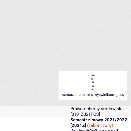
PN
WT
ŚR
CZ
PT
zaznaczono terminy wyświetlanej grupy
Prawo ochrony środowiska
[0101ZJ21POS]
Semestr zimowy 2021/2022
[2021Z]
(zakończony)