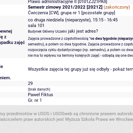
Prawo administracyjne II
[0101ZJ21PAII]
Semestr zimowy 2021/2022 [2021Z]
(zakończony)
Ćwiczenia [CW], grupa nr 1 [
pozostałe grupy
]
co druga niedziela (nieparzyste), 15:15 - 16:45
sala 101
pewnej
jaki jest adres?
Budynek Główny Uczelni
ię z
Zajęcia prowadzone z częstotliwością
"co dwa tygodnie (nieparzys
ypadku zajęć
semestru), a potem co dwa tygodnie. Zajęcia prowadzone z częst
rozpoczęcia cyklu dydaktycznego (np. semestru), a potem co dwa 
nie ma to wpływu na terminy kolejnych zajęć - odbędą się one dwa
ie
Wszystkie zajęcia tej grupy już się odbyły
-
pokaż ter
aniem.
29
(brak danych)
Paweł Fiktus
Gr. nr 1
isy przedmiotów w USOS i USOSweb są chronione prawem autorsk
aścicielem praw autorskich jest Wyższa Szkoła Prawa we Wrocław