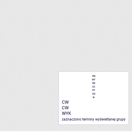
PN
WT
ŚR
CZ
PT
SO
N
CW
CW
WYK
zaznaczono terminy wyświetlanej grupy