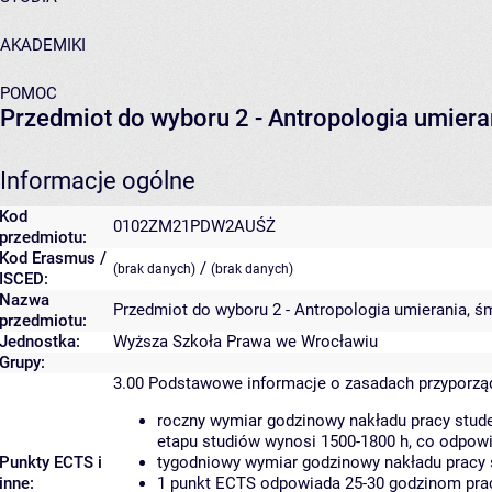
AKADEMIKI
POMOC
Przedmiot do wyboru 2 - Antropologia umieran
Informacje ogólne
Kod
0102ZM21PDW2AUŚŻ
przedmiotu:
Kod Erasmus /
/
(brak danych)
(brak danych)
ISCED:
Nazwa
Przedmiot do wyboru 2 - Antropologia umierania, śm
przedmiotu:
Jednostka:
Wyższa Szkoła Prawa we Wrocławiu
Grupy:
3.00
Podstawowe informacje o zasadach przyporz
roczny wymiar godzinowy nakładu pracy stude
etapu studiów wynosi 1500-1800 h, co odpow
Punkty ECTS i
tygodniowy wymiar godzinowy nakładu pracy 
inne:
1 punkt ECTS odpowiada 25-30 godzinom pracy