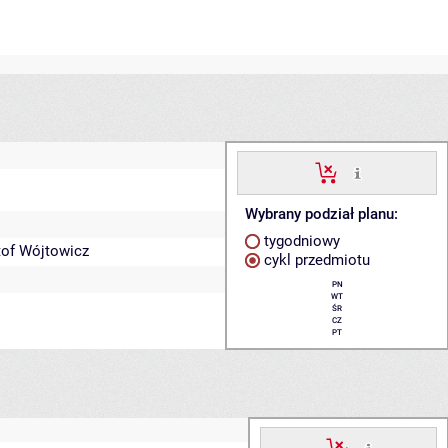
Wybrany podział planu:
tygodniowy
tof Wójtowicz
cykl przedmiotu
PN
WT
ŚR
CZ
PT