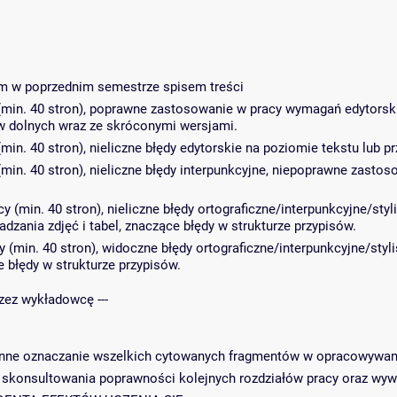
ym w poprzednim semestrze spisem treści
(min. 40 stron), poprawne zastosowanie w pracy wymagań edytorski
ów dolnych wraz ze skróconymi wersjami.
in. 40 stron), nieliczne błędy edytorskie na poziomie tekstu lub p
min. 40 stron), nieliczne błędy interpunkcyjne, niepoprawne zasto
y (min. 40 stron), nieliczne błędy ortograficzne/interpunkcyjne/st
zania zdjęć i tabel, znaczące błędy w strukturze przypisów.
cy (min. 40 stron), widoczne błędy ortograficzne/interpunkcyjne/s
e błędy w strukturze przypisów.
ez wykładowcę ---
anne oznaczanie wszelkich cytowanych fragmentów w opracowywan
 skonsultowania poprawności kolejnych rozdziałów pracy oraz wyw