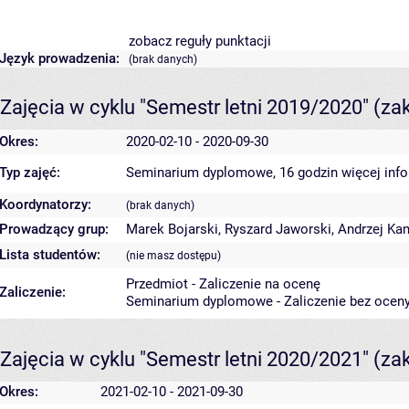
zobacz reguły punktacji
Język prowadzenia:
(brak danych)
Zajęcia w cyklu "Semestr letni 2019/2020"
(za
Okres:
2020-02-10 - 2020-09-30
Typ zajęć:
Seminarium dyplomowe, 16 godzin
więcej inf
Koordynatorzy:
(brak danych)
Prowadzący grup:
Marek Bojarski
,
Ryszard Jaworski
,
Andrzej Ka
Lista studentów:
(nie masz dostępu)
Przedmiot - Zaliczenie na ocenę
Zaliczenie:
Seminarium dyplomowe - Zaliczenie bez ocen
Zajęcia w cyklu "Semestr letni 2020/2021"
(za
Okres:
2021-02-10 - 2021-09-30