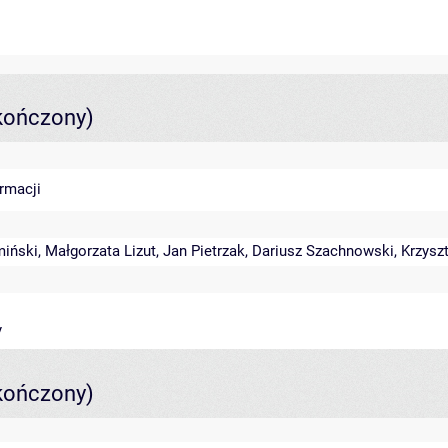
kończony)
ormacji
miński
,
Małgorzata Lizut
,
Jan Pietrzak
,
Dariusz Szachnowski
,
Krzysz
y
kończony)