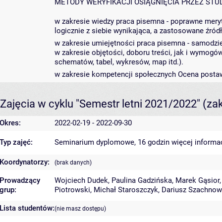
METODY WERYFIKACJI OSIĄGNIĘCIA PRZEZ STU
w zakresie wiedzy praca pisemna - poprawne meryto
logicznie z siebie wynikająca, a zastosowane źró
w zakresie umiejętności praca pisemna - samodz
w zakresie objętości, doboru treści, jak i wymog
schematów, tabel, wykresów, map itd.).
w zakresie kompetencji społecznych Ocena postaw
Zajęcia w cyklu "Semestr letni 2021/2022"
(za
Okres:
2022-02-19 - 2022-09-30
Typ zajęć:
Seminarium dyplomowe, 16 godzin
więcej informac
Koordynatorzy:
(brak danych)
Prowadzący
Wojciech Dudek
,
Paulina Gadzińska
,
Marek Gąsior
grup:
Piotrowski
,
Michał Staroszczyk
,
Dariusz Szachnow
Lista studentów:
(nie masz dostępu)