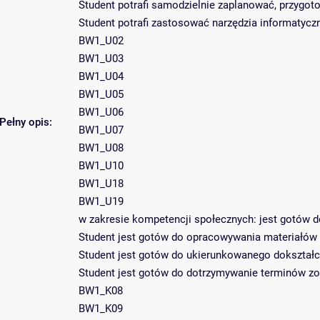
Student potrafi samodzielnie zaplanować, przygoto
Student potrafi zastosować narzędzia informatycz
BW1_U02
BW1_U03
BW1_U04
BW1_U05
BW1_U06
Pełny opis:
BW1_U07
BW1_U08
BW1_U10
BW1_U18
BW1_U19
w zakresie kompetencji społecznych: jest gotów d
Student jest gotów do opracowywania materiałów 
Student jest gotów do ukierunkowanego dokształ
Student jest gotów do dotrzymywanie terminów zo
BW1_K08
BW1_K09