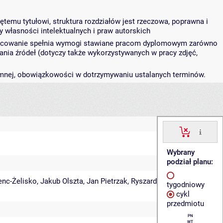
temu tytułowi, struktura rozdziałów jest rzeczowa, poprawna i
 własności intelektualnych i praw autorskich
opracowanie spełnia wymogi stawiane pracom dyplomowym zarówno
nia źródeł (dotyczy także wykorzystywanych w pracy zdjęć,
emnej, obowiązkowości w dotrzymywaniu ustalanych terminów.
Wybrany
podział planu:
enc-Żelisko
,
Jakub Olszta
,
Jan Pietrzak
,
Ryszard
tygodniowy
cykl
przedmiotu
PN
WT