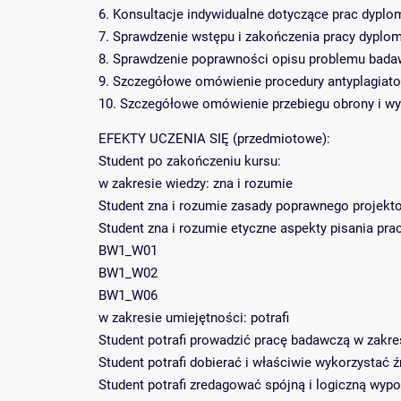
6. Konsultacje indywidualne dotyczące prac dypl
7. Sprawdzenie wstępu i zakończenia pracy dyplo
8. Sprawdzenie poprawności opisu problemu badaw
9. Szczegółowe omówienie procedury antyplagiat
10. Szczegółowe omówienie przebiegu obrony i w
EFEKTY UCZENIA SIĘ (przedmiotowe):
Student po zakończeniu kursu:
w zakresie wiedzy: zna i rozumie
Student zna i rozumie zasady poprawnego projekt
Student zna i rozumie etyczne aspekty pisania pr
BW1_W01
BW1_W02
BW1_W06
w zakresie umiejętności: potrafi
Student potrafi prowadzić pracę badawczą w zakr
Student potrafi dobierać i właściwie wykorzystać 
Student potrafi zredagować spójną i logiczną wyp