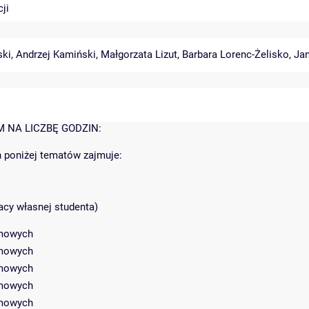
ji
ski
,
Andrzej Kamiński
,
Małgorzata Lizut
,
Barbara Lorenc-Żelisko
,
Jan
 NA LICZBĘ GODZIN:
h poniżej tematów zajmuje:
acy własnej studenta)
omowych
omowych
omowych
omowych
omowych