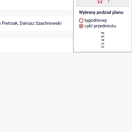
Wybrany podział planu:
tygodniowy
 Pietrzak
,
Dariusz Szachnowski
cykl przedmiotu
PN
WT
ŚR
CZ
PT