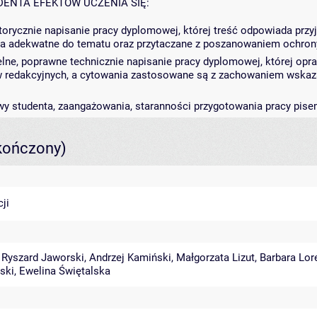
DENTA EFEKTÓW UCZENIA SIĘ:
rycznie napisanie pracy dyplomowej, której treść odpowiada przyję
dła adekwatne do tematu oraz przytaczane z poszanowaniem ochrony
ielne, poprawne technicznie napisanie pracy dyplomowej, której 
ów redakcyjnych, a cytowania zastosowane są z zachowaniem wskaza
y studenta, zaangażowania, staranności przygotowania pracy pis
kończony)
ji
,
Ryszard Jaworski
,
Andrzej Kamiński
,
Małgorzata Lizut
,
Barbara Lor
ski
,
Ewelina Świętalska