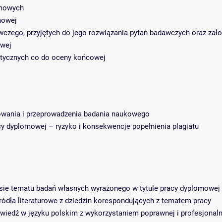
omowych
mowej
czego, przyjętych do jego rozwiązania pytań badawczych oraz zało
owej
ytycznych co do oceny końcowej
owania i przeprowadzenia badania naukowego
acy dyplomowej – ryzyko i konsekwencje popełnienia plagiatu
esie tematu badań własnych wyrażonego w tytule pracy dyplomowej
źródła literaturowe z dziedzin korespondujących z tematem pracy
owiedź w języku polskim z wykorzystaniem poprawnej i profesjonaln