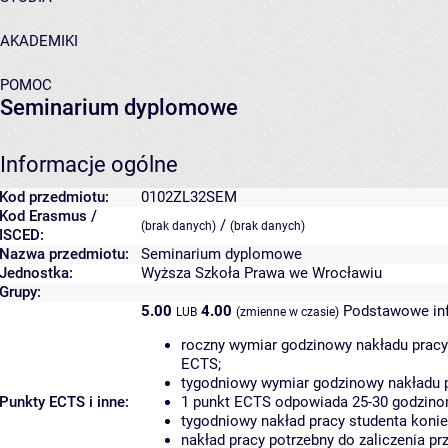
AKADEMIKI
POMOC
Seminarium dyplomowe
Informacje ogólne
Kod przedmiotu:
0102ZL32SEM
Kod Erasmus /
/
(brak danych)
(brak danych)
ISCED:
Nazwa przedmiotu:
Seminarium dyplomowe
Jednostka:
Wyższa Szkoła Prawa we Wrocławiu
Grupy:
5.00
4.00
Podstawowe inf
LUB
(zmienne w czasie)
roczny wymiar godzinowy nakładu pracy
ECTS;
tygodniowy wymiar godzinowy nakładu p
Punkty ECTS i inne:
1 punkt ECTS odpowiada 25-30 godzinom
tygodniowy nakład pracy studenta konie
nakład pracy potrzebny do zaliczenia p