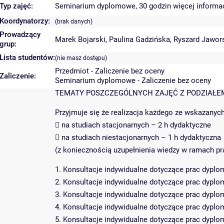
Typ zajęć:
Seminarium dyplomowe, 30 godzin
więcej informac
Koordynatorzy:
(brak danych)
Prowadzący
Marek Bojarski
,
Paulina Gadzińska
,
Ryszard Jawor
grup:
Lista studentów:
(nie masz dostępu)
Przedmiot - Zaliczenie bez oceny
Zaliczenie:
Seminarium dyplomowe - Zaliczenie bez oceny
TEMATY POSZCZEGÓLNYCH ZAJĘĆ Z PODZIAŁEM
Przyjmuje się że realizacja każdego ze wskazanyc
 na studiach stacjonarnych – 2 h dydaktyczne
 na studiach niestacjonarnych – 1 h dydaktyczna
(z koniecznością uzupełnienia wiedzy w ramach pr
1. Konsultacje indywidualne dotyczące prac dypl
2. Konsultacje indywidualne dotyczące prac dypl
3. Konsultacje indywidualne dotyczące prac dypl
4. Konsultacje indywidualne dotyczące prac dypl
5. Konsultacje indywidualne dotyczące prac dypl