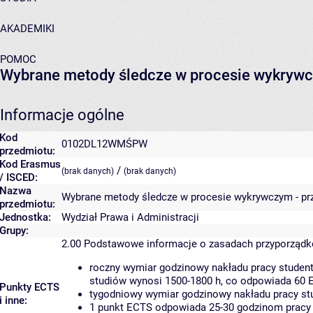
AKADEMIKI
POMOC
Wybrane metody śledcze w procesie wykrywc
Informacje ogólne
Kod
0102DL12WMŚPW
przedmiotu:
Kod Erasmus
/
(brak danych)
(brak danych)
/ ISCED:
Nazwa
Wybrane metody śledcze w procesie wykrywczym - pr
przedmiotu:
Jednostka:
Wydział Prawa i Administracji
Grupy:
2.00
Podstawowe informacje o zasadach przyporząd
roczny wymiar godzinowy nakładu pracy student
studiów wynosi 1500-1800 h, co odpowiada 60 
Punkty ECTS
tygodniowy wymiar godzinowy nakładu pracy stu
i inne:
1 punkt ECTS odpowiada 25-30 godzinom pracy s