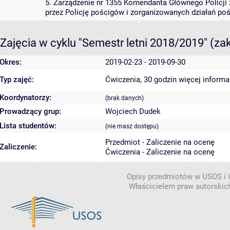
5. Zarządzenie nr 1355 Komendanta Głównego Policji z
przez Policję pościgów i zorganizowanych działań po
Zajęcia w cyklu "Semestr letni 2018/2019"
(za
Okres:
2019-02-23 - 2019-09-30
Typ zajęć:
Ćwiczenia, 30 godzin
więcej informa
Koordynatorzy:
(brak danych)
Prowadzący grup:
Wojciech Dudek
Lista studentów:
(nie masz dostępu)
Przedmiot - Zaliczenie na ocenę
Zaliczenie:
Ćwiczenia - Zaliczenie na ocenę
Opisy przedmiotów w USOS i
Właścicielem praw autorskic