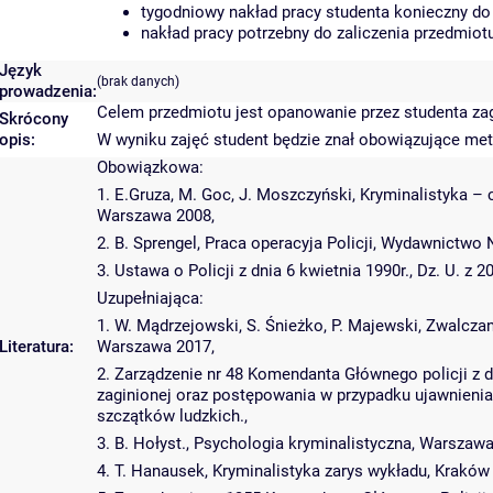
tygodniowy nakład pracy studenta konieczny do
nakład pracy potrzebny do zaliczenia przedmio
Język
(brak danych)
prowadzenia:
Celem przedmiotu jest opanowanie przez studenta zag
Skrócony
opis:
W wyniku zajęć student będzie znał obowiązujące met
Obowiązkowa:
1. E.Gruza, M. Goc, J. Moszczyński, Kryminalistyka –
Warszawa 2008,
2. B. Sprengel, Praca operacyja Policji, Wydawnictwo
3. Ustawa o Policji z dnia 6 kwietnia 1990r., Dz. U. z 2
Uzupełniająca:
1. W. Mądrzejowski, S. Śnieżko, P. Majewski, Zwalczan
Literatura:
Warszawa 2017,
2. Zarządzenie nr 48 Komendanta Głównego policji z 
zaginionej oraz postępowania w przypadku ujawnienia
szczątków ludzkich.,
3. B. Hołyst., Psychologia kryminalistyczna, Warszawa
4. T. Hanausek, Kryminalistyka zarys wykładu, Kraków 