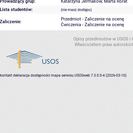
Prowadzący grup:
Katarzyna Jermakow
,
Marta Rorat
Lista studentów:
(nie masz dostępu)
Przedmiot - Zaliczenie na ocenę
Zaliczenie:
Ćwiczenia - Zaliczenie na ocenę
Opisy przedmiotów w USOS i
Właścicielem praw autorskic
kontakt
deklaracja dostępności
mapa serwisu
USOSweb 7.3.0.0-4 (2026-03-10)