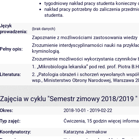
tygodniowy nakład pracy studenta konieczny 
nakład pracy potrzebny do zaliczenia przedm
studenta.
Język
(brak danych)
prowadzenia:
Zapoznanie z możliwościami zastosowania wiedzy 
Zrozumienie interdyscyplinarności nauki na przykła
Pełny opis:
kryminologią.
Zrozumienie możliwości wykorzystania czynników b
1. „Mikrobiologia lekarska” pod red. prof. Piotra
Literatura:
2. „Patologia obrażeń i schorzeń wywołanych współc
wsp., Ministerstwo Obrony Narodowej, Warszawa 2
Zajęcia w cyklu "Semestr zimowy 2018/2019 "
Okres:
2018-10-01 - 2019-02-22
Typ zajęć:
Ćwiczenia, 15 godzin
więcej informa
Koordynatorzy:
Katarzyna Jermakow