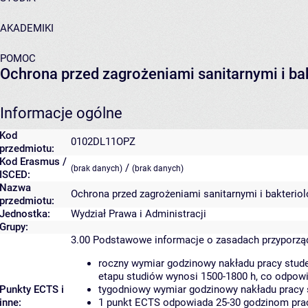
AKADEMIKI
POMOC
Ochrona przed zagrożeniami sanitarnymi i ba
Informacje ogólne
Kod
0102DL11OPZ
przedmiotu:
Kod Erasmus /
/
(brak danych)
(brak danych)
ISCED:
Nazwa
Ochrona przed zagrożeniami sanitarnymi i bakterio
przedmiotu:
Jednostka:
Wydział Prawa i Administracji
Grupy:
3.00
Podstawowe informacje o zasadach przyporz
roczny wymiar godzinowy nakładu pracy stude
etapu studiów wynosi 1500-1800 h, co odpow
Punkty ECTS i
tygodniowy wymiar godzinowy nakładu pracy 
inne:
1 punkt ECTS odpowiada 25-30 godzinom pracy