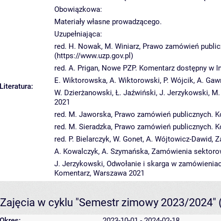
Obowiązkowa:
Materiały własne prowadzącego.
Uzupełniająca:
red. H. Nowak, M. Winiarz, Prawo zamówień publi
(https://www.uzp.gov.pl)
red. A. Prigan, Nowe PZP. Komentarz dostępny w In
E. Wiktorowska, A. Wiktorowski, P. Wójcik, A. G
Literatura:
W. Dzierżanowski, Ł. Jaźwiński, J. Jerzykowski, 
2021
red. M. Jaworska, Prawo zamówień publicznych. 
red. M. Sieradzka, Prawo zamówień publicznych. 
red. P. Bielarczyk, W. Gonet, A. Wójtowicz-Dawid,
A. Kowalczyk, A. Szymańska, Zamówienia sektor
J. Jerzykowski, Odwołanie i skarga w zamówienia
Komentarz, Warszawa 2021
Zajęcia w cyklu "Semestr zimowy 2023/2024"
Okres:
2023-10-01 - 2024-02-18