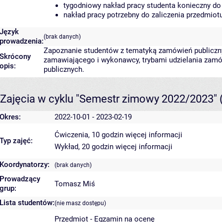
tygodniowy nakład pracy studenta konieczny do
nakład pracy potrzebny do zaliczenia przedmio
Język
(brak danych)
prowadzenia:
Zapoznanie studentów z tematyką zamówień publiczn
Skrócony
zamawiającego i wykonawcy, trybami udzielania zam
opis:
publicznych.
Zajęcia w cyklu "Semestr zimowy 2022/2023"
Okres:
2022-10-01 - 2023-02-19
Ćwiczenia, 10 godzin
więcej informacji
Typ zajęć:
Wykład, 20 godzin
więcej informacji
Koordynatorzy:
(brak danych)
Prowadzący
Tomasz Miś
grup:
Lista studentów:
(nie masz dostępu)
Przedmiot - Egzamin na ocenę