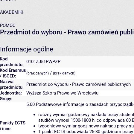
AKADEMIKI
POMOC
Przedmiot do wyboru - Prawo zamówień publ
Informacje ogólne
Kod
0101ZJ51PWPZP
przedmiotu:
Kod Erasmus
/
(brak danych)
(brak danych)
/ ISCED:
Nazwa
Przedmiot do wyboru - Prawo zamówień publicznych
przedmiotu:
Jednostka:
Wyższa Szkoła Prawa we Wrocławiu
Grupy:
5.00
Podstawowe informacje o zasadach przyporząd
roczny wymiar godzinowy nakładu pracy student
studiów wynosi 1500-1800 h, co odpowiada 60 
Punkty ECTS
tygodniowy wymiar godzinowy nakładu pracy stu
i inne:
1 punkt ECTS odpowiada 25-30 godzinom pracy s