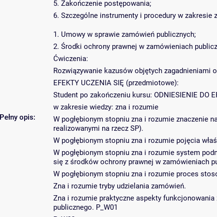
5. Zakończenie postępowania;
6. Szczególne instrumenty i procedury w zakresie
1. Umowy w sprawie zamówień publicznych;
2. Środki ochrony prawnej w zamówieniach public
Ćwiczenia:
Rozwiązywanie kazusów objętych zagadnieniami 
EFEKTY UCZENIA SIĘ (przedmiotowe):
Student po zakończeniu kursu: ODNIESIENIE D
w zakresie wiedzy: zna i rozumie
Pełny opis:
W pogłębionym stopniu zna i rozumie znaczenie n
realizowanymi na rzecz SP).
W pogłębionym stopniu zna i rozumie pojęcia wła
W pogłębionym stopniu zna i rozumie system pod
się z środków ochrony prawnej w zamówieniach pu
W pogłębionym stopniu zna i rozumie proces sto
Zna i rozumie tryby udzielania zamówień.
Zna i rozumie praktyczne aspekty funkcjonowani
publicznego. P_W01