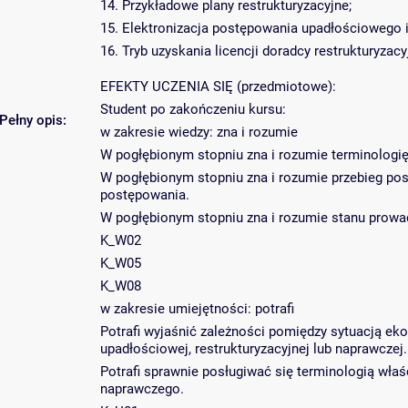
14. Przykładowe plany restrukturyzacyjne;
15. Elektronizacja postępowania upadłościowego i
16. Tryb uzyskania licencji doradcy restrukturyzac
EFEKTY UCZENIA SIĘ (przedmiotowe):
Student po zakończeniu kursu:
Pełny opis:
w zakresie wiedzy: zna i rozumie
W pogłębionym stopniu zna i rozumie terminologię
W pogłębionym stopniu zna i rozumie przebieg po
postępowania.
W pogłębionym stopniu zna i rozumie stanu prow
K_W02
K_W05
K_W08
w zakresie umiejętności: potrafi
Potrafi wyjaśnić zależności pomiędzy sytuacją e
upadłościowej, restrukturyzacyjnej lub naprawczej.
Potrafi sprawnie posługiwać się terminologią wła
naprawczego.