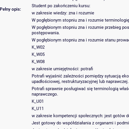
Student po zakończeniu kursu:
Pełny opis:
w zakresie wiedzy: zna i rozumie
W pogłębionym stopniu zna i rozumie terminologię
W pogłębionym stopniu zna i rozumie przebieg po
postępowania.
W pogłębionym stopniu zna i rozumie stanu prow
K_W02
K_W05
K_W08
w zakresie umiejętności: potrafi
Potrafi wyjaśnić zależności pomiędzy sytuacją e
upadłościowej, restrukturyzacyjnej lub naprawczej.
Potrafi sprawnie posługiwać się terminologią wła
naprawczego.
K_U01
K_U11
w zakresie kompetencji społecznych: jest gotów d
Jest gotowy do współdziałania z organami i pod