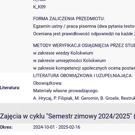
K_K09
FORMA ZALICZENIA PRZEDMIOTU:
Egzamin ustny / praca pisemna (dwa pytania testow
Oceniana jest prawidłowość odpowiedzi na każde z
METODY WERYFIKACJI OSIĄGNIĘCIA PRZEZ STU
w zakresie wiedzy Kolokwium
w zakresie umiejętności Kolokwium
w zakresie kompetencji społecznych ocena postaw
LITERATURA OBOWIĄZKOWA I UZUPEŁNIAJĄCA:
Obowiązkowa:
Literatura:
Materiały własne prowadzącego.
A. Hrycaj, P. Filipiak, M. Geromin, B. Groele, Rest
Zajęcia w cyklu "Semestr zimowy 2024/2025"
Okres:
2024-10-01 - 2025-02-16