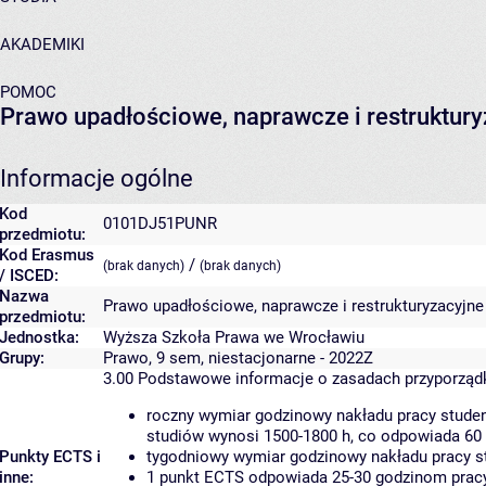
AKADEMIKI
POMOC
Prawo upadłościowe, naprawcze i restruktur
Informacje ogólne
Kod
0101DJ51PUNR
przedmiotu:
Kod Erasmus
/
(brak danych)
(brak danych)
/ ISCED:
Nazwa
Prawo upadłościowe, naprawcze i restrukturyzacyjne
przedmiotu:
Jednostka:
Wyższa Szkoła Prawa we Wrocławiu
Grupy:
Prawo, 9 sem, niestacjonarne - 2022Z
3.00
Podstawowe informacje o zasadach przyporzą
roczny wymiar godzinowy nakładu pracy studen
studiów wynosi 1500-1800 h, co odpowiada 60
Punkty ECTS i
tygodniowy wymiar godzinowy nakładu pracy st
inne:
1 punkt ECTS odpowiada 25-30 godzinom pracy 