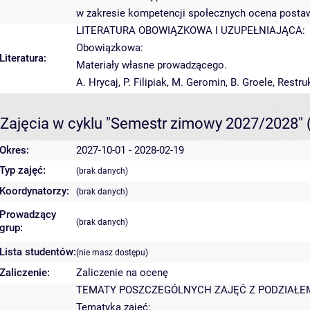
w zakresie kompetencji społecznych ocena postaw
LITERATURA OBOWIĄZKOWA I UZUPEŁNIAJĄCA:
Obowiązkowa:
Literatura:
Materiały własne prowadzącego.
A. Hrycaj, P. Filipiak, M. Geromin, B. Groele, Rest
Zajęcia w cyklu "Semestr zimowy 2027/2028"
Okres:
2027-10-01 - 2028-02-19
Typ zajęć:
(brak danych)
Koordynatorzy:
(brak danych)
Prowadzący
(brak danych)
grup:
Lista studentów:
(nie masz dostępu)
Zaliczenie:
Zaliczenie na ocenę
TEMATY POSZCZEGÓLNYCH ZAJĘĆ Z PODZIAŁEM
Tematyka zajęć: