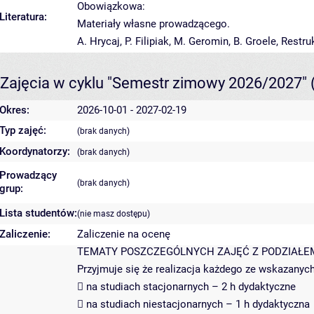
Obowiązkowa:
Literatura:
Materiały własne prowadzącego.
A. Hrycaj, P. Filipiak, M. Geromin, B. Groele, Rest
Zajęcia w cyklu "Semestr zimowy 2026/2027"
Okres:
2026-10-01 - 2027-02-19
Typ zajęć:
(brak danych)
Koordynatorzy:
(brak danych)
Prowadzący
(brak danych)
grup:
Lista studentów:
(nie masz dostępu)
Zaliczenie:
Zaliczenie na ocenę
TEMATY POSZCZEGÓLNYCH ZAJĘĆ Z PODZIAŁEM
Przyjmuje się że realizacja każdego ze wskazanyc
 na studiach stacjonarnych – 2 h dydaktyczne
 na studiach niestacjonarnych – 1 h dydaktyczna