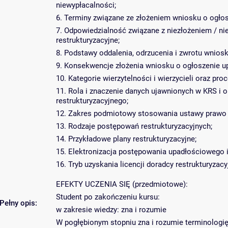
niewypłacalności;
6. Terminy związane ze złożeniem wniosku o ogłosz
7. Odpowiedzialność związane z niezłożeniem / n
restrukturyzacyjne;
8. Podstawy oddalenia, odrzucenia i zwrotu wniosk
9. Konsekwencje złożenia wniosku o ogłoszenie up
10. Kategorie wierzytelności i wierzycieli oraz pro
11. Rola i znaczenie danych ujawnionych w KRS i
restrukturyzacyjnego;
12. Zakres podmiotowy stosowania ustawy prawo re
13. Rodzaje postępowań restrukturyzacyjnych;
14. Przykładowe plany restrukturyzacyjne;
15. Elektronizacja postępowania upadłościowego i
16. Tryb uzyskania licencji doradcy restrukturyzac
EFEKTY UCZENIA SIĘ (przedmiotowe):
Student po zakończeniu kursu:
Pełny opis:
w zakresie wiedzy: zna i rozumie
W pogłębionym stopniu zna i rozumie terminologię