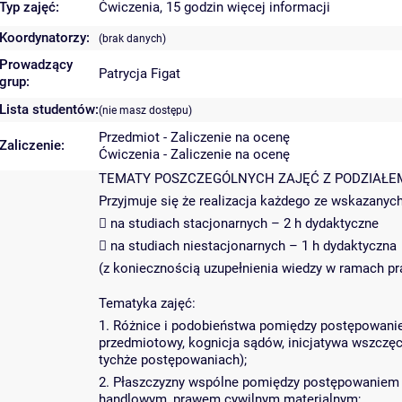
Typ zajęć:
Ćwiczenia, 15 godzin
więcej informacji
Koordynatorzy:
(brak danych)
Prowadzący
Patrycja Figat
grup:
Lista studentów:
(nie masz dostępu)
Przedmiot - Zaliczenie na ocenę
Zaliczenie:
Ćwiczenia - Zaliczenie na ocenę
TEMATY POSZCZEGÓLNYCH ZAJĘĆ Z PODZIAŁEM
Przyjmuje się że realizacja każdego ze wskazanyc
 na studiach stacjonarnych – 2 h dydaktyczne
 na studiach niestacjonarnych – 1 h dydaktyczna
(z koniecznością uzupełnienia wiedzy w ramach pr
Tematyka zajęć:
1. Różnice i podobieństwa pomiędzy postępowanie
przedmiotowy, kognicja sądów, inicjatywa wszczęc
tychże postępowaniach);
2. Płaszczyzny wspólne pomiędzy postępowaniem
handlowym, prawem cywilnym materialnym;