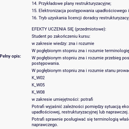
14. Przykładowe plany restrukturyzacyjne;
15. Elektronizacja postępowania upadłościowego i
16. Tryb uzyskania licencji doradcy restrukturyzac
EFEKTY UCZENIA SIĘ (przedmiotowe):
Student po zakończeniu kursu:
w zakresie wiedzy: zna i rozumie
W pogłębionym stopniu zna i rozumie terminologię
Pełny opis:
W pogłębionym stopniu zna i rozumie przebieg po
postępowania.
W pogłębionym stopniu zna i rozumie stanu prow
K_W02
K_W05
K_W08
w zakresie umiejętności: potrafi
Potrafi wyjaśnić zależności pomiędzy sytuacją e
upadłościowej, restrukturyzacyjnej lub naprawczej.
Potrafi sprawnie posługiwać się terminologią wła
naprawczego.