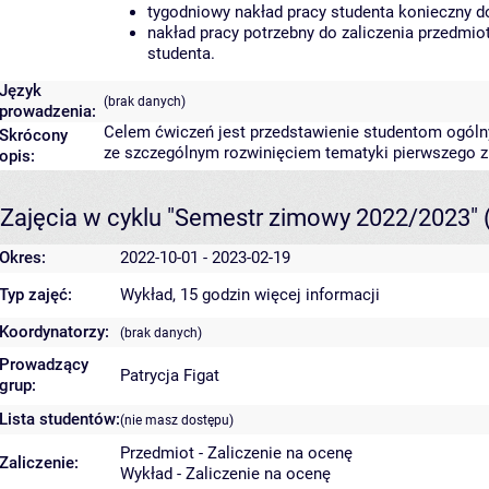
tygodniowy nakład pracy studenta konieczny d
nakład pracy potrzebny do zaliczenia przedmi
studenta.
Język
(brak danych)
prowadzenia:
Celem ćwiczeń jest przedstawienie studentom ogóln
Skrócony
ze szczególnym rozwinięciem tematyki pierwszego z
opis:
Zajęcia w cyklu "Semestr zimowy 2022/2023"
Okres:
2022-10-01 - 2023-02-19
Typ zajęć:
Wykład, 15 godzin
więcej informacji
Koordynatorzy:
(brak danych)
Prowadzący
Patrycja Figat
grup:
Lista studentów:
(nie masz dostępu)
Przedmiot - Zaliczenie na ocenę
Zaliczenie:
Wykład - Zaliczenie na ocenę