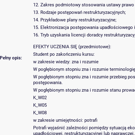
12. Zakres podmiotowy stosowania ustawy prawo re
13. Rodzaje postępowań restrukturyzacyjnych;
14. Przykładowe plany restrukturyzacyjne;
15. Elektronizacja postępowania upadłościowego i
16. Tryb uzyskania licencji doradcy restrukturyzac
EFEKTY UCZENIA SIĘ (przedmiotowe):
Student po zakończeniu kursu:
Pełny opis:
w zakresie wiedzy: zna i rozumie
W pogłębionym stopniu zna i rozumie terminologię
W pogłębionym stopniu zna i rozumie przebieg po
postępowania.
W pogłębionym stopniu zna i rozumie stanu prow
K_W02
K_W05
K_W08
w zakresie umiejętności: potrafi
Potrafi wyjaśnić zależności pomiędzy sytuacją e
upadłościowej, restrukturyzacyjnej lub naprawczej.