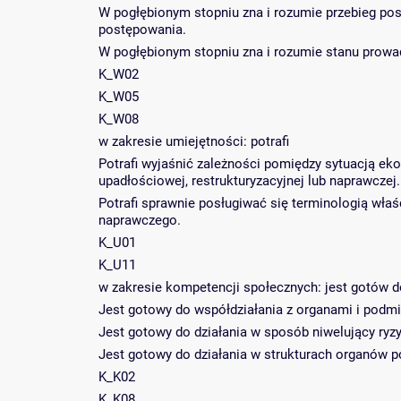
W pogłębionym stopniu zna i rozumie przebieg po
postępowania.
W pogłębionym stopniu zna i rozumie stanu prow
K_W02
K_W05
K_W08
w zakresie umiejętności: potrafi
Potrafi wyjaśnić zależności pomiędzy sytuacją e
upadłościowej, restrukturyzacyjnej lub naprawczej.
Potrafi sprawnie posługiwać się terminologią wła
naprawczego.
K_U01
K_U11
w zakresie kompetencji społecznych: jest gotów d
Jest gotowy do współdziałania z organami i pod
Jest gotowy do działania w sposób niwelujący ry
Jest gotowy do działania w strukturach organów 
K_K02
K_K08