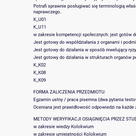
Potrafi sprawnie posługiwać się terminologią wła
naprawczego.
K_U01
K_U11
w zakresie kompetencji społecznych: jest gotów d
Jest gotowy do współdziałania z organami i pod
Jest gotowy do działania w sposób niwelujący ry
Jest gotowy do działania w strukturach organów 
K_K02
K_K08
K_K09
FORMA ZALICZENIA PRZEDMIOTU:
Egzamin ustny / praca pisemna (dwa pytania testow
Oceniana jest prawidłowość odpowiedzi na każde z
METODY WERYFIKACJI OSIĄGNIĘCIA PRZEZ STU
w zakresie wiedzy Kolokwium
w zakresie umiejętności Kolokwium