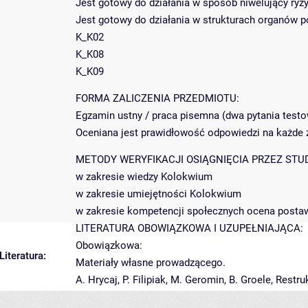
Jest gotowy do działania w sposób niwelujący ry
Jest gotowy do działania w strukturach organów 
K_K02
K_K08
K_K09
FORMA ZALICZENIA PRZEDMIOTU:
Egzamin ustny / praca pisemna (dwa pytania testow
Oceniana jest prawidłowość odpowiedzi na każde z
METODY WERYFIKACJI OSIĄGNIĘCIA PRZEZ STU
w zakresie wiedzy Kolokwium
w zakresie umiejętności Kolokwium
w zakresie kompetencji społecznych ocena postaw
LITERATURA OBOWIĄZKOWA I UZUPEŁNIAJĄCA:
Obowiązkowa:
Literatura:
Materiały własne prowadzącego.
A. Hrycaj, P. Filipiak, M. Geromin, B. Groele, Rest