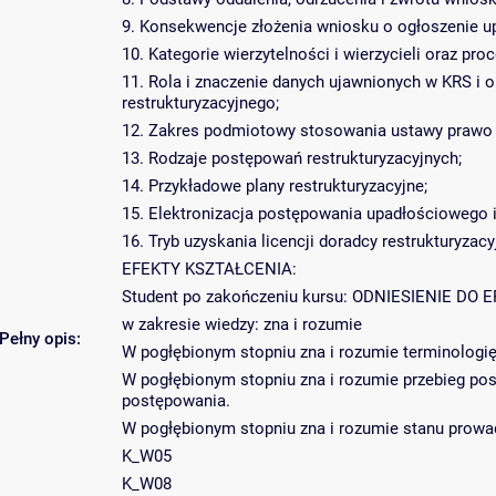
9. Konsekwencje złożenia wniosku o ogłoszenie up
10. Kategorie wierzytelności i wierzycieli oraz pro
11. Rola i znaczenie danych ujawnionych w KRS i
restrukturyzacyjnego;
12. Zakres podmiotowy stosowania ustawy prawo re
13. Rodzaje postępowań restrukturyzacyjnych;
14. Przykładowe plany restrukturyzacyjne;
15. Elektronizacja postępowania upadłościowego i
16. Tryb uzyskania licencji doradcy restrukturyzac
EFEKTY KSZTAŁCENIA:
Student po zakończeniu kursu: ODNIESIENIE D
w zakresie wiedzy: zna i rozumie
Pełny opis:
W pogłębionym stopniu zna i rozumie terminologię
W pogłębionym stopniu zna i rozumie przebieg po
postępowania.
W pogłębionym stopniu zna i rozumie stanu prow
K_W05
K_W08