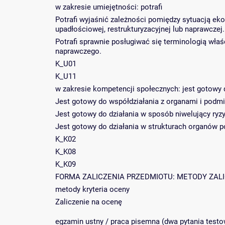
w zakresie umiejętności: potrafi
Potrafi wyjaśnić zależności pomiędzy sytuacją e
upadłościowej, restrukturyzacyjnej lub naprawczej.
Potrafi sprawnie posługiwać się terminologią wła
naprawczego.
K_U01
K_U11
w zakresie kompetencji społecznych: jest gotowy 
Jest gotowy do współdziałania z organami i pod
Jest gotowy do działania w sposób niwelujący ry
Jest gotowy do działania w strukturach organów 
K_K02
K_K08
K_K09
FORMA ZALICZENIA PRZEDMIOTU: METODY ZALICZE
metody kryteria oceny
Zaliczenie na ocenę
egzamin ustny / praca pisemna (dwa pytania testo