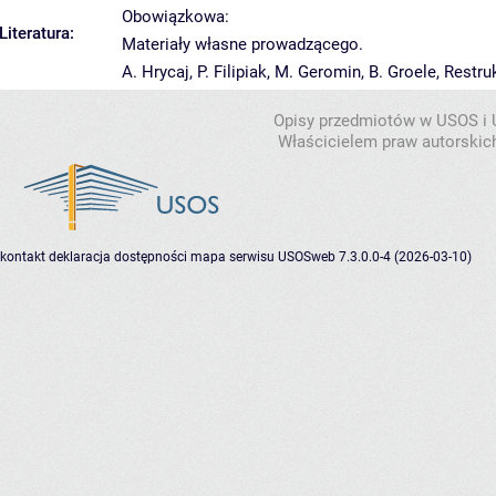
Obowiązkowa:
Literatura:
Materiały własne prowadzącego.
A. Hrycaj, P. Filipiak, M. Geromin, B. Groele, Rest
Opisy przedmiotów w USOS i
Właścicielem praw autorskic
kontakt
deklaracja dostępności
mapa serwisu
USOSweb 7.3.0.0-4 (2026-03-10)