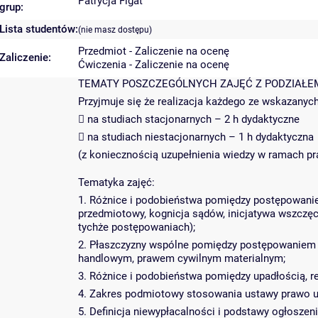
Patrycja Figat
grup:
Lista studentów:
(nie masz dostępu)
Przedmiot - Zaliczenie na ocenę
Zaliczenie:
Ćwiczenia - Zaliczenie na ocenę
TEMATY POSZCZEGÓLNYCH ZAJĘĆ Z PODZIAŁEM
Przyjmuje się że realizacja każdego ze wskazanyc
 na studiach stacjonarnych – 2 h dydaktyczne
 na studiach niestacjonarnych – 1 h dydaktyczna
(z koniecznością uzupełnienia wiedzy w ramach pr
Tematyka zajęć:
1. Różnice i podobieństwa pomiędzy postępowanie
przedmiotowy, kognicja sądów, inicjatywa wszczęc
tychże postępowaniach);
2. Płaszczyzny wspólne pomiędzy postępowaniem
handlowym, prawem cywilnym materialnym;
3. Różnice i podobieństwa pomiędzy upadłością, re
4. Zakres podmiotowy stosowania ustawy prawo up
5. Definicja niewypłacalności i podstawy ogłosze