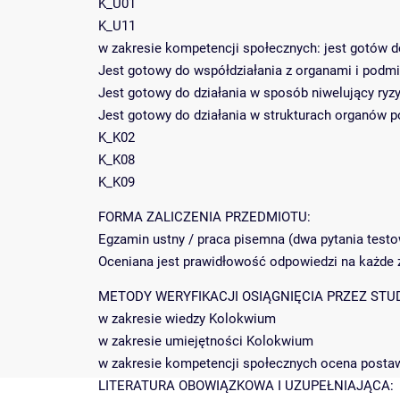
K_U01
K_U11
w zakresie kompetencji społecznych: jest gotów d
Jest gotowy do współdziałania z organami i pod
Jest gotowy do działania w sposób niwelujący ry
Jest gotowy do działania w strukturach organów 
K_K02
K_K08
K_K09
FORMA ZALICZENIA PRZEDMIOTU:
Egzamin ustny / praca pisemna (dwa pytania testow
Oceniana jest prawidłowość odpowiedzi na każde z
METODY WERYFIKACJI OSIĄGNIĘCIA PRZEZ STU
w zakresie wiedzy Kolokwium
w zakresie umiejętności Kolokwium
w zakresie kompetencji społecznych ocena postaw
LITERATURA OBOWIĄZKOWA I UZUPEŁNIAJĄCA: