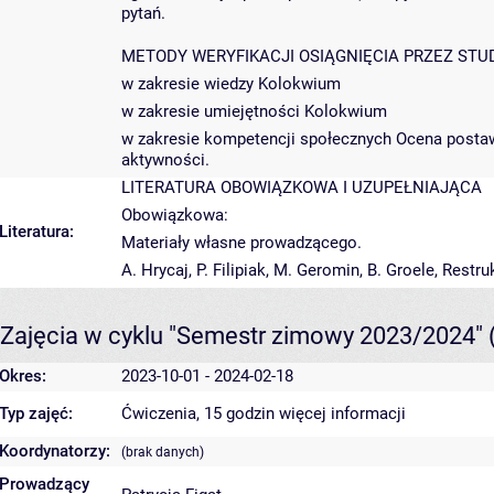
pytań.
METODY WERYFIKACJI OSIĄGNIĘCIA PRZEZ STU
w zakresie wiedzy Kolokwium
w zakresie umiejętności Kolokwium
w zakresie kompetencji społecznych Ocena postaw
aktywności.
LITERATURA OBOWIĄZKOWA I UZUPEŁNIAJĄCA
Obowiązkowa:
Literatura:
Materiały własne prowadzącego.
A. Hrycaj, P. Filipiak, M. Geromin, B. Groele, Rest
Zajęcia w cyklu "Semestr zimowy 2023/2024"
Okres:
2023-10-01 - 2024-02-18
Typ zajęć:
Ćwiczenia, 15 godzin
więcej informacji
Koordynatorzy:
(brak danych)
Prowadzący