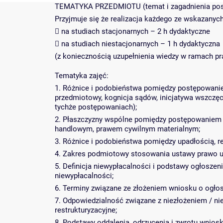
TEMATYKA PRZEDMIOTU (temat i zagadnienia posz
Przyjmuje się że realizacja każdego ze wskazanyc
 na studiach stacjonarnych – 2 h dydaktyczne
 na studiach niestacjonarnych – 1 h dydaktyczna
(z koniecznością uzupełnienia wiedzy w ramach pr
Tematyka zajęć:
1. Różnice i podobieństwa pomiędzy postępowanie
przedmiotowy, kognicja sądów, inicjatywa wszczęc
tychże postępowaniach);
2. Płaszczyzny wspólne pomiędzy postępowaniem
handlowym, prawem cywilnym materialnym;
3. Różnice i podobieństwa pomiędzy upadłością, re
4. Zakres podmiotowy stosowania ustawy prawo up
5. Definicja niewypłacalności i podstawy ogłosze
niewypłacalności;
6. Terminy związane ze złożeniem wniosku o ogłosz
7. Odpowiedzialność związane z niezłożeniem / n
restrukturyzacyjne;
8. Podstawy oddalenia, odrzucenia i zwrotu wniosk