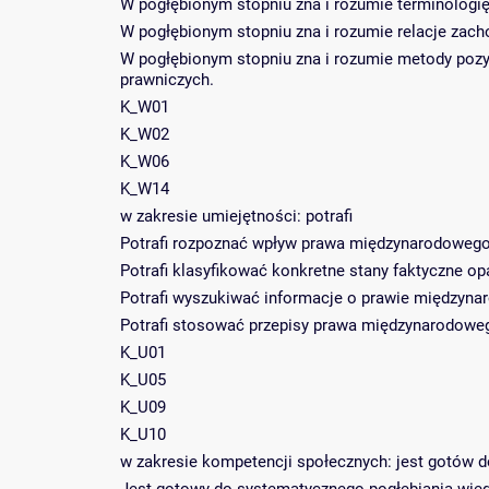
W pogłębionym stopniu zna i rozumie terminologi
W pogłębionym stopniu zna i rozumie relacje z
W pogłębionym stopniu zna i rozumie metody poz
prawniczych.
K_W01
K_W02
K_W06
K_W14
w zakresie umiejętności: potrafi
Potrafi rozpoznać wpływ prawa międzynarodowego 
Potrafi klasyfikować konkretne stany faktyczne o
Potrafi wyszukiwać informacje o prawie międzyn
Potrafi stosować przepisy prawa międzynarodowe
K_U01
K_U05
K_U09
K_U10
w zakresie kompetencji społecznych: jest gotów d