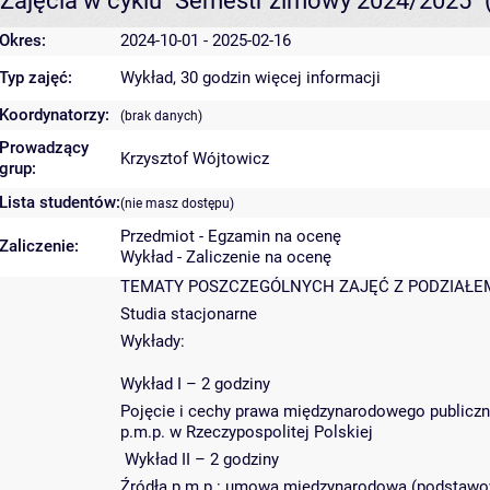
Zajęcia w cyklu "Semestr zimowy 2024/2025"
Okres:
2024-10-01 - 2025-02-16
Typ zajęć:
Wykład, 30 godzin
więcej informacji
Koordynatorzy:
(brak danych)
Prowadzący
Krzysztof Wójtowicz
grup:
Lista studentów:
(nie masz dostępu)
Przedmiot - Egzamin na ocenę
Zaliczenie:
Wykład - Zaliczenie na ocenę
TEMATY POSZCZEGÓLNYCH ZAJĘĆ Z PODZIAŁEM
Studia stacjonarne
Wykłady:
Wykład I – 2 godziny
Pojęcie i cechy prawa międzynarodowego publiczne
p.m.p. w Rzeczypospolitej Polskiej
Wykład II – 2 godziny
Źródła p.m.p.: umowa międzynarodowa (podstawow