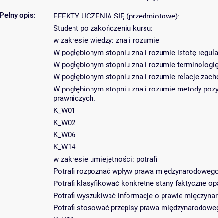
Pełny opis:
EFEKTY UCZENIA SIĘ (przedmiotowe):
Student po zakończeniu kursu:
w zakresie wiedzy: zna i rozumie
W pogłębionym stopniu zna i rozumie istotę regu
W pogłębionym stopniu zna i rozumie terminologi
W pogłębionym stopniu zna i rozumie relacje z
W pogłębionym stopniu zna i rozumie metody poz
prawniczych.
K_W01
K_W02
K_W06
K_W14
w zakresie umiejętności: potrafi
Potrafi rozpoznać wpływ prawa międzynarodowego 
Potrafi klasyfikować konkretne stany faktyczne o
Potrafi wyszukiwać informacje o prawie międzyn
Potrafi stosować przepisy prawa międzynarodowe