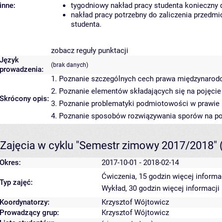
inne:
tygodniowy nakład pracy studenta konieczny 
nakład pracy potrzebny do zaliczenia przedm
studenta.
zobacz reguły punktacji
Język
(brak danych)
prowadzenia:
1. Poznanie szczególnych cech prawa międzynarodo
2. Poznanie elementów składających się na pojęc
Skrócony opis:
3. Poznanie problematyki podmiotowości w prawi
4. Poznanie sposobów rozwiązywania sporów na p
Zajęcia w cyklu "Semestr zimowy 2017/2018"
Okres:
2017-10-01 - 2018-02-14
Ćwiczenia, 15 godzin
więcej informa
Typ zajęć:
Wykład, 30 godzin
więcej informacji
Koordynatorzy:
Krzysztof Wójtowicz
Prowadzący grup:
Krzysztof Wójtowicz