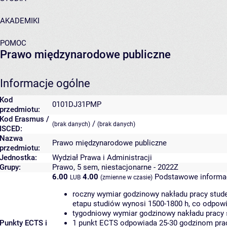
AKADEMIKI
POMOC
Prawo międzynarodowe publiczne
Informacje ogólne
Kod
0101DJ31PMP
przedmiotu:
Kod Erasmus /
/
(brak danych)
(brak danych)
ISCED:
Nazwa
Prawo międzynarodowe publiczne
przedmiotu:
Jednostka:
Wydział Prawa i Administracji
Grupy:
Prawo, 5 sem, niestacjonarne - 2022Z
6.00
4.00
Podstawowe informac
LUB
(zmienne w czasie)
roczny wymiar godzinowy nakładu pracy stude
etapu studiów wynosi 1500-1800 h, co odpow
tygodniowy wymiar godzinowy nakładu pracy 
Punkty ECTS i
1 punkt ECTS odpowiada 25-30 godzinom pracy