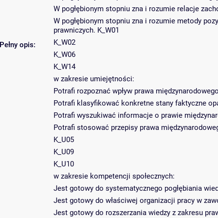
W pogłębionym stopniu zna i rozumie relacje z
W pogłębionym stopniu zna i rozumie metody poz
prawniczych. K_W01
K_W02
Pełny opis:
K_W06
K_W14
w zakresie umiejętności:
Potrafi rozpoznać wpływ prawa międzynarodowego 
Potrafi klasyfikować konkretne stany faktyczne o
Potrafi wyszukiwać informacje o prawie międzyn
Potrafi stosować przepisy prawa międzynarodowe
K_U05
K_U09
K_U10
w zakresie kompetencji społecznych:
Jest gotowy do systematycznego pogłębiania wie
Jest gotowy do właściwej organizacji pracy w zaw
Jest gotowy do rozszerzania wiedzy z zakresu pr