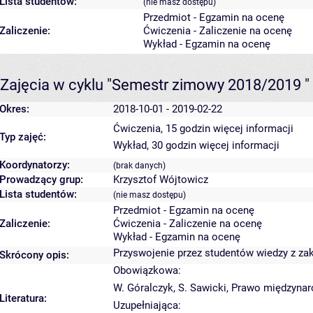
Lista studentów:
(nie masz dostępu)
Przedmiot - Egzamin na ocenę
Zaliczenie:
Ćwiczenia - Zaliczenie na ocenę
Wykład - Egzamin na ocenę
Zajęcia w cyklu "Semestr zimowy 2018/2019 "
Okres:
2018-10-01 - 2019-02-22
Ćwiczenia, 15 godzin
więcej informacji
Typ zajęć:
Wykład, 30 godzin
więcej informacji
Koordynatorzy:
(brak danych)
Prowadzący grup:
Krzysztof Wójtowicz
Lista studentów:
(nie masz dostępu)
Przedmiot - Egzamin na ocenę
Zaliczenie:
Ćwiczenia - Zaliczenie na ocenę
Wykład - Egzamin na ocenę
Przyswojenie przez studentów wiedzy z z
Skrócony opis:
Obowiązkowa:
W. Góralczyk, S. Sawicki, Prawo międzynar
Literatura:
Uzupełniająca: