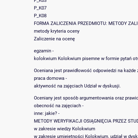
P_K03
P_K07
P_K08
FORMA ZALICZENIA PRZEDMIOTU: METODY ZALICZE
metody kryteria oceny
Zaliczenie na ocenę
egzamin -
kolokwium Kolokwium pisemne w formie pytań ot
Oceniana jest prawidłowość odpowiedzi na każde z
praca domowa -
aktywność na zajęciach Udział w dyskusji.
Oceniany jest sposób argumentowania oraz praw
obecność na zajęciach -
inne: jakie? -
METODY WERYFIKACJI OSIĄGNIĘCIA PRZEZ STU
w zakresie wiedzy Kolokwium
w zakresie umiejętności Kolokwium, udział w dysk