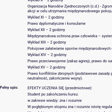
Wykład X – 2 godziny
Organizacja Narodów Zjednoczonych (c.d.) - Zgr
akcji w celu utrzymania międzynarodowego pokoju
Wykład XI – 2 godziny
Prawo dyplomatyczne i konsularne
Wykład XII – 2 godziny
Międzynarodowa ochrona praw człowieka – system 
Wykład XIII – 2 godziny
Pokojowe załatwianie sporów międzynarodowych (
Wykład XIV – 2 godziny
Prawo przeciwwojenne (zakaz agresji, prawo do s
Wykład XV – 2 godziny
Prawo konfliktów zbrojnych (podstawowe zasady p
neutralność, zakończenie wojny).
Pełny opis:
EFEKTY UCZENIA SIĘ (przedmiotowe):
Student po zakończeniu kursu:
w zakresie wiedzy: zna i rozumie
W pogłębionym stopniu zna i rozumie istotę regu