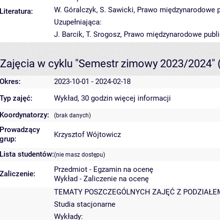
W. Góralczyk, S. Sawicki, Prawo międzynarodowe p
Literatura:
Uzupełniająca:
J. Barcik, T. Srogosz, Prawo międzynarodowe publ
Zajęcia w cyklu "Semestr zimowy 2023/2024"
Okres:
2023-10-01 - 2024-02-18
Typ zajęć:
Wykład, 30 godzin
więcej informacji
Koordynatorzy:
(brak danych)
Prowadzący
Krzysztof Wójtowicz
grup:
Lista studentów:
(nie masz dostępu)
Przedmiot - Egzamin na ocenę
Zaliczenie:
Wykład - Zaliczenie na ocenę
TEMATY POSZCZEGÓLNYCH ZAJĘĆ Z PODZIAŁEM
Studia stacjonarne
Wykłady: