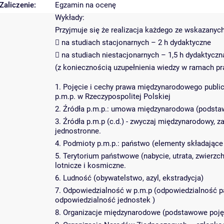
Zaliczenie:
Egzamin na ocenę
Wykłady:
Przyjmuje się że realizacja każdego ze wskazanyc
 na studiach stacjonarnych – 2 h dydaktyczne
 na studiach niestacjonarnych – 1,5 h dydaktyczn
(z koniecznością uzupełnienia wiedzy w ramach pr
1. Pojęcie i cechy prawa międzynarodowego public
p.m.p. w Rzeczypospolitej Polskiej
2. Źródła p.m.p.: umowa międzynarodowa (podsta
3. Źródła p.m.p (c.d.) - zwyczaj międzynarodowy,
jednostronne.
4. Podmioty p.m.p.: państwo (elementy składające 
5. Terytorium państwowe (nabycie, utrata, zwierz
lotnicze i kosmiczne.
6. Ludność (obywatelstwo, azyl, ekstradycja)
7. Odpowiedzialność w p.m.p (odpowiedzialność pa
odpowiedzialność jednostek )
8. Organizacje międzynarodowe (podstawowe pojęc