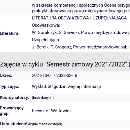
w zakresie kompetencji społecznych Ocena przygo
praktyki stosowania prawa międzynarodowego pu
LITERATURA OBOWIĄZKOWA I UZUPEŁNIAJĄCA
Obowiązkowa:
W. Góralczyk, S. Sawicki, Prawo międzynarodowe pu
Literatura:
Uzupełniająca:
J. Barcik, T. Srogosz, Prawo międzynarodowe public
Zajęcia w cyklu "Semestr zimowy 2021/2022"
Okres:
2021-10-01 - 2022-02-18
Typ zajęć:
Wykład, 30 godzin
więcej informacji
Koordynatorzy:
(brak danych)
Prowadzący
Krzysztof Wójtowicz
grup:
Lista studentów:
(nie masz dostępu)