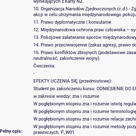
wynikających z Karty NZ.
10. Organizacja Narodów Zjednoczonych (c.d.) -
akcji w celu utrzymania międzynarodowego pokoju
11. Prawo dyplomatyczne i konsularne
12. Międzynarodowa ochrona praw człowieka – sys
13. Pokojowe załatwianie sporów międzynarodowy
14. Prawo przeciwwojenne (zakaz agresji, prawo 
15. Prawo konfliktów zbrojnych (podstawowe zasa
neutralność, zakończenie wojny).
Ćwiczenia:
-
EFEKTY UCZENIA SIĘ (przedmiotowe):
Student po zakończeniu kursu: ODNIESIENIE D
w zakresie wiedzy: zna i rozumie
W pogłębionym stopniu zna i rozumie istotę regu
W pogłębionym stopniu zna i rozumie terminologi
W pogłębionym stopniu zna i rozumie relacje z
W pogłębionym stopniu zna i rozumie metody poz
Pełny opis:
prawniczych. P_W01