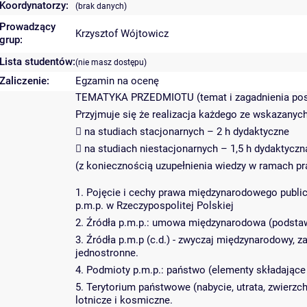
Koordynatorzy:
(brak danych)
Prowadzący
Krzysztof Wójtowicz
grup:
Lista studentów:
(nie masz dostępu)
Zaliczenie:
Egzamin na ocenę
TEMATYKA PRZEDMIOTU (temat i zagadnienia posz
Przyjmuje się że realizacja każdego ze wskazanyc
 na studiach stacjonarnych – 2 h dydaktyczne
 na studiach niestacjonarnych – 1,5 h dydaktyczn
(z koniecznością uzupełnienia wiedzy w ramach pr
1. Pojęcie i cechy prawa międzynarodowego public
p.m.p. w Rzeczypospolitej Polskiej
2. Źródła p.m.p.: umowa międzynarodowa (podsta
3. Źródła p.m.p (c.d.) - zwyczaj międzynarodowy,
jednostronne.
4. Podmioty p.m.p.: państwo (elementy składające 
5. Terytorium państwowe (nabycie, utrata, zwierz
lotnicze i kosmiczne.