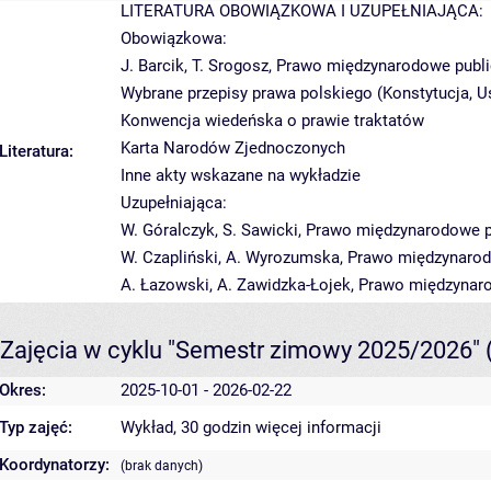
LITERATURA OBOWIĄZKOWA I UZUPEŁNIAJĄCA:
Obowiązkowa:
J. Barcik, T. Srogosz, Prawo międzynarodowe public
Wybrane przepisy prawa polskiego (Konstytucja,
Konwencja wiedeńska o prawie traktatów
Karta Narodów Zjednoczonych
Literatura:
Inne akty wskazane na wykładzie
Uzupełniająca:
W. Góralczyk, S. Sawicki, Prawo międzynarodowe pu
W. Czapliński, A. Wyrozumska, Prawo międzynarodo
A. Łazowski, A. Zawidzka-Łojek, Prawo międzynaro
Zajęcia w cyklu "Semestr zimowy 2025/2026"
Okres:
2025-10-01 - 2026-02-22
Typ zajęć:
Wykład, 30 godzin
więcej informacji
Koordynatorzy:
(brak danych)