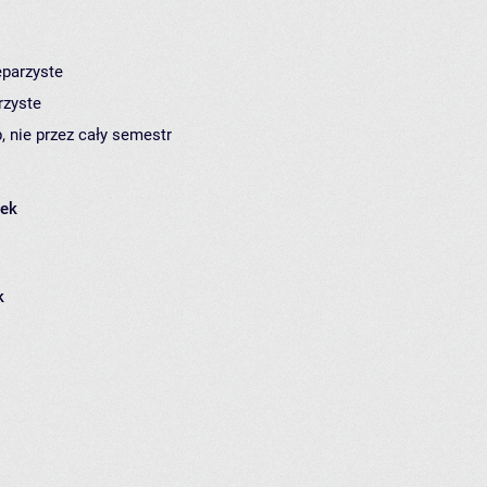
eparzyste
rzyste
, nie przez cały semestr
łek
k