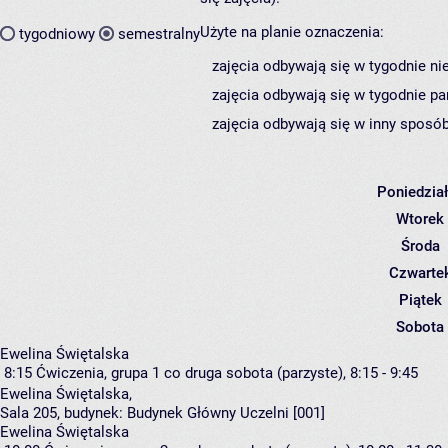
Użyte na planie oznaczenia:
tygodniowy
semestralny
zajęcia odbywają się w tygodnie ni
zajęcia odbywają się w tygodnie pa
zajęcia odbywają się w inny sposób
Poniedzia
Wtorek
Środa
Czwarte
Piątek
Sobota
Ewelina Świętalska
8:15
Ćwiczenia, grupa 1
co druga sobota (parzyste), 8:15 - 9:45
Ewelina Świętalska
,
Sala 205,
budynek:
Budynek Główny Uczelni [001]
Ewelina Świętalska