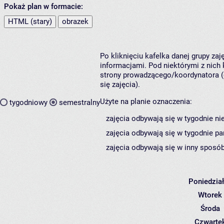
Pokaż plan w formacie:
HTML (stary)
obrazek
Po kliknięciu kafelka danej grupy za
informacjami. Pod niektórymi z nich k
strony prowadzącego/koordynatora (
się zajęcia).
Użyte na planie oznaczenia:
tygodniowy
semestralny
zajęcia odbywają się w tygodnie ni
zajęcia odbywają się w tygodnie pa
zajęcia odbywają się w inny sposób
Poniedzia
Wtorek
Środa
Czwarte