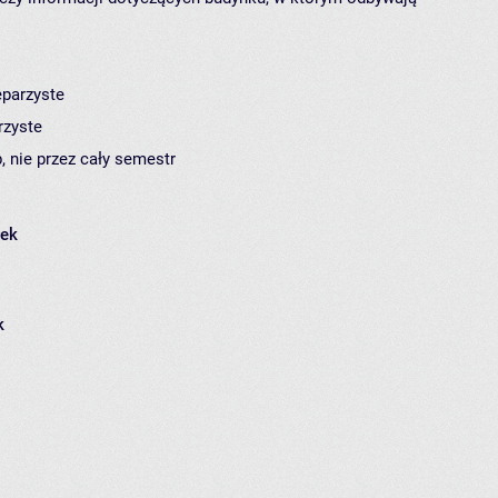
eparzyste
rzyste
, nie przez cały semestr
łek
k