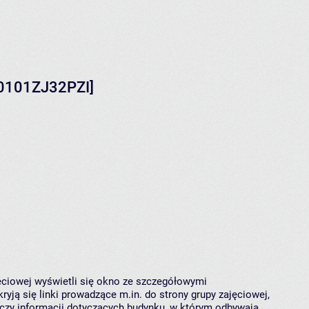
[0101ZJ32PZI]
jęciowej wyświetli się okno ze szczegółowymi
ryją się linki prowadzące m.in. do strony grupy zajęciowej,
czy informacji dotyczących budynku, w którym odbywają