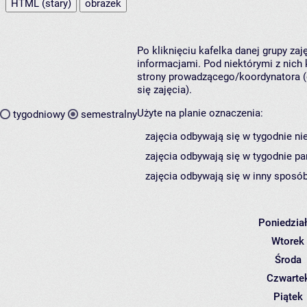
HTML (stary)
obrazek
Po kliknięciu kafelka danej grupy za
informacjami. Pod niektórymi z nich k
strony prowadzącego/koordynatora (
się zajęcia).
Użyte na planie oznaczenia:
tygodniowy
semestralny
zajęcia odbywają się w tygodnie ni
zajęcia odbywają się w tygodnie pa
zajęcia odbywają się w inny sposób
Poniedzia
Wtorek
Środa
Czwarte
Piątek