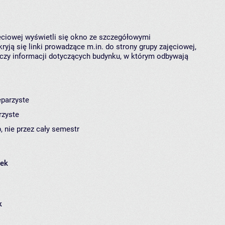
jęciowej wyświetli się okno ze szczegółowymi
ryją się linki prowadzące m.in. do strony grupy zajęciowej,
czy informacji dotyczących budynku, w którym odbywają
eparzyste
rzyste
, nie przez cały semestr
łek
k