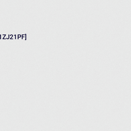
01ZJ21PF]