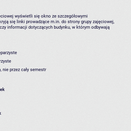
jęciowej wyświetli się okno ze szczegółowymi
ryją się linki prowadzące m.in. do strony grupy zajęciowej,
czy informacji dotyczących budynku, w którym odbywają
eparzyste
rzyste
, nie przez cały semestr
łek
k