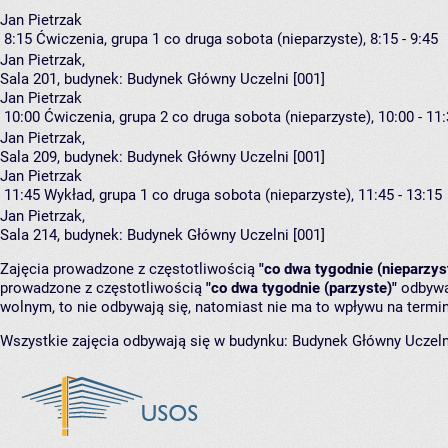
Jan Pietrzak
8:15
Ćwiczenia, grupa 1
co druga sobota (nieparzyste), 8:15 - 9:45
Jan Pietrzak
,
Sala 201,
budynek:
Budynek Główny Uczelni [001]
Jan Pietrzak
10:00
Ćwiczenia, grupa 2
co druga sobota (nieparzyste), 10:00 - 11
Jan Pietrzak
,
Sala 209,
budynek:
Budynek Główny Uczelni [001]
Jan Pietrzak
11:45
Wykład, grupa 1
co druga sobota (nieparzyste), 11:45 - 13:15
Jan Pietrzak
,
Sala 214,
budynek:
Budynek Główny Uczelni [001]
Zajęcia prowadzone z częstotliwością
"co dwa tygodnie (nieparzys
prowadzone z częstotliwością
"co dwa tygodnie (parzyste)"
odbywaj
wolnym, to nie odbywają się, natomiast nie ma to wpływu na termin
Wszystkie zajęcia odbywają się w budynku:
Budynek Główny Uczeln