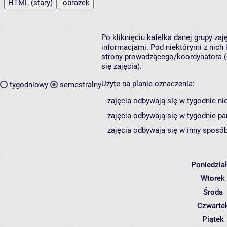
HTML (stary)
obrazek
Po kliknięciu kafelka danej grupy za
informacjami. Pod niektórymi z nich k
strony prowadzącego/koordynatora (
się zajęcia).
Użyte na planie oznaczenia:
tygodniowy
semestralny
zajęcia odbywają się w tygodnie ni
zajęcia odbywają się w tygodnie pa
zajęcia odbywają się w inny sposób
Poniedzia
Wtorek
Środa
Czwarte
Piątek