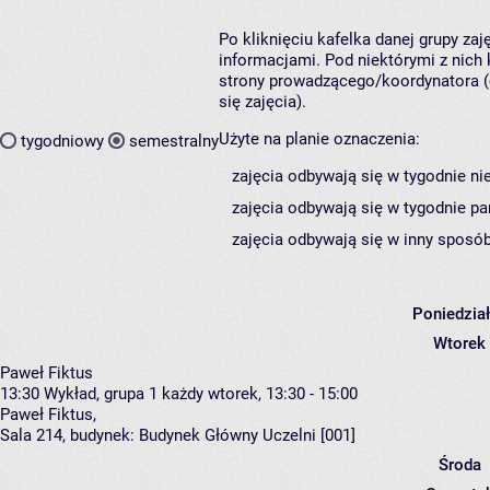
Po kliknięciu kafelka danej grupy za
informacjami. Pod niektórymi z nich k
strony prowadzącego/koordynatora (
się zajęcia).
Użyte na planie oznaczenia:
tygodniowy
semestralny
zajęcia odbywają się w tygodnie ni
zajęcia odbywają się w tygodnie pa
zajęcia odbywają się w inny sposób
Poniedzia
Wtorek
Paweł Fiktus
13:30
Wykład, grupa 1
każdy wtorek, 13:30 - 15:00
Paweł Fiktus
,
Sala 214,
budynek:
Budynek Główny Uczelni [001]
Środa