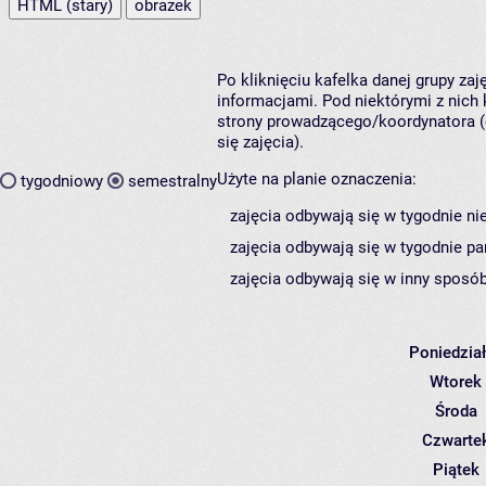
HTML (stary)
obrazek
Po kliknięciu kafelka danej grupy za
informacjami. Pod niektórymi z nich k
strony prowadzącego/koordynatora (
się zajęcia).
Użyte na planie oznaczenia:
tygodniowy
semestralny
zajęcia odbywają się w tygodnie ni
zajęcia odbywają się w tygodnie pa
zajęcia odbywają się w inny sposób
Poniedzia
Wtorek
Środa
Czwarte
Piątek