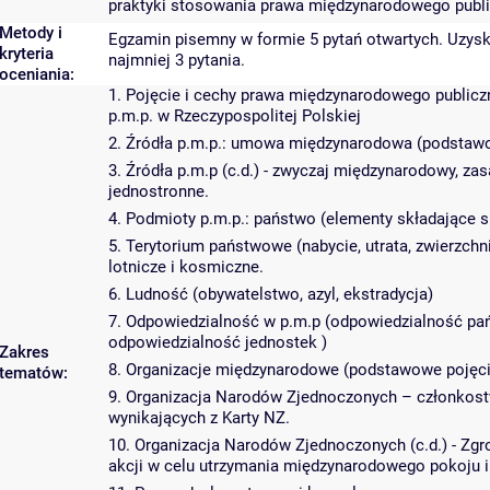
praktyki stosowania prawa międzynarodowego publ
Metody i
Egzamin pisemny w formie 5 pytań otwartych. Uzys
kryteria
najmniej 3 pytania.
oceniania:
1. Pojęcie i cechy prawa międzynarodowego publiczn
p.m.p. w Rzeczypospolitej Polskiej
2. Źródła p.m.p.: umowa międzynarodowa (podstawo
3. Źródła p.m.p (c.d.) - zwyczaj międzynarodowy, z
jednostronne.
4. Podmioty p.m.p.: państwo (elementy składające s
5. Terytorium państwowe (nabycie, utrata, zwierzc
lotnicze i kosmiczne.
6. Ludność (obywatelstwo, azyl, ekstradycja)
7. Odpowiedzialność w p.m.p (odpowiedzialność pańs
odpowiedzialność jednostek )
Zakres
8. Organizacje międzynarodowe (podstawowe pojęci
tematów:
9. Organizacja Narodów Zjednoczonych – członkostw
wynikających z Karty NZ.
10. Organizacja Narodów Zjednoczonych (c.d.) - Z
akcji w celu utrzymania międzynarodowego pokoju i