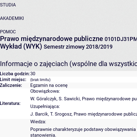
STUDIA
AKADEMIKI
POMOC
Prawo międzynarodowe publiczne
0101DJ31P
Wykład (WYK)
Semestr zimowy 2018/2019
Informacje o zajęciach (wspólne dla wszystki
Liczba godzin:
30
Limit miejsc:
(brak limitu)
Zaliczenie:
Egzamin na ocenę
Obowiązkowa:
W. Góralczyk, S. Sawicki, Prawo międzynarodowe publ
Literatura:
Uzupełniająca:
J. Barcik, T. Srogosz, Prawo międzynarodowe publicz
Wiedza:
Poprawnie charakteryzuje podstawy obowiązywania 
stanowienia.