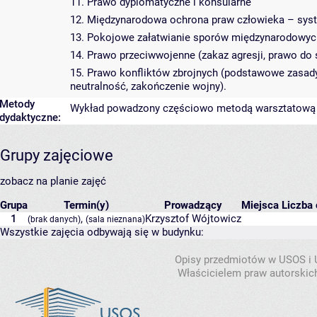
11. Prawo dyplomatyczne i konsularne
12. Międzynarodowa ochrona praw człowieka – syste
13. Pokojowe załatwianie sporów międzynarodowych
14. Prawo przeciwwojenne (zakaz agresji, prawo do
15. Prawo konfliktów zbrojnych (podstawowe zasady
neutralność, zakończenie wojny).
Metody
Wykład powadzony częściowo metodą warsztatową (d
dydaktyczne:
Grupy zajęciowe
zobacz na planie zajęć
Grupa
Termin(y)
Prowadzący
Miejsca
Liczba 
1
,
Krzysztof Wójtowicz
(brak danych)
(sala nieznana)
Wszystkie zajęcia odbywają się w budynku:
Opisy przedmiotów w USOS i
Właścicielem praw autorskic