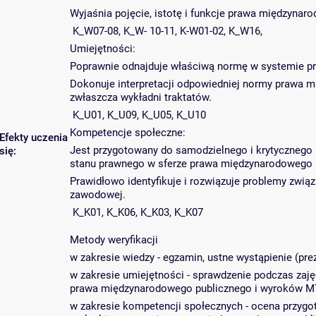
Wyjaśnia pojęcie, istotę i funkcje prawa międzyna
K_W07-08, K_W- 10-11, K-W01-02, K_W16,
Umiejętności:
Poprawnie odnajduje właściwą normę w systemie p
Dokonuje interpretacji odpowiedniej normy prawa mi
zwłaszcza wykładni traktatów.
K_U01, K_U09, K_U05, K_U10
Kompetencje społeczne:
Efekty uczenia
Jest przygotowany do samodzielnego i krytycznego u
się:
stanu prawnego w sferze prawa międzynarodowego 
Prawidłowo identyfikuje i rozwiązuje problemy zw
zawodowej.
K_K01, K_K06, K_K03, K_K07
Metody weryfikacji
w zakresie wiedzy - egzamin, ustne wystąpienie (prez
w zakresie umiejętności - sprawdzenie podczas zaj
prawa międzynarodowego publicznego i wyroków M
w zakresie kompetencji społecznych - ocena przygo