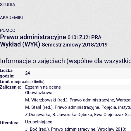
STUDIA
AKADEMIKI
POMOC
Prawo administracyjne
0101ZJ21PRA
Wykład (WYK)
Semestr zimowy 2018/2019
Informacje o zajęciach (wspólne dla wszystki
Liczba
24
godzin:
Limit miejsc:
(brak limitu)
Zaliczenie:
Egzamin na ocenę
Obowiązkowa:
M. Wierzbowski (red.), Prawo administracyjne, Warsz
M. Stahl (red.), Prawo administracyjne. Pojęcia, instyt
Z.Duniewska, B. Jaworska-Dębska, Ewa Olejniczak-Szał
Uzupełniająca:
Literatura:
J. Boć (red.), Prawo administracyjne, Wrocław 2010;