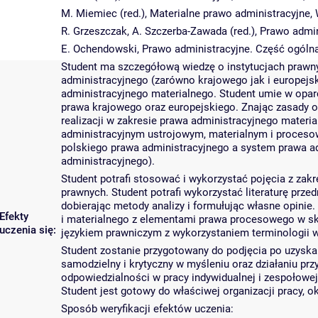
M. Miemiec (red.), Materialne prawo administracyjne,
R. Grzeszczak, A. Szczerba-Zawada (red.), Prawo admi
E. Ochendowski, Prawo administracyjne. Część ogólna
Student ma szczegółową wiedzę o instytucjach prawn
administracyjnego (zarówno krajowego jak i europejsk
administracyjnego materialnego. Student umie w opar
prawa krajowego oraz europejskiego. Znając zasady o
realizacji w zakresie prawa administracyjnego materi
administracyjnym ustrojowym, materialnym i proces
polskiego prawa administracyjnego a system prawa ad
administracyjnego).
Student potrafi stosować i wykorzystać pojęcia z za
prawnych. Student potrafi wykorzystać literaturę prz
dobierając metody analizy i formułując własne opinie.
Efekty
i materialnego z elementami prawa procesowego w skal
uczenia się:
językiem prawniczym z wykorzystaniem terminologii w
Student zostanie przygotowany do podjęcia po uzyskan
samodzielny i krytyczny w myśleniu oraz działaniu pr
odpowiedzialności w pracy indywidualnej i zespołowe
Student jest gotowy do właściwej organizacji pracy, o
Sposób weryfikacji efektów uczenia: