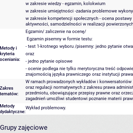
w zakresie wiedzy - egzamin, kolokwium
w zakresie umiejętności -zadania problemowe wykony
w zakresie kompetencji społecznych - ocena postawy 
aktywności, samodzielności w realizacji powierzonych 
Egzamin/ zaliczenie na ocenę/
Egzamin pisemny w formie testu:
- test 1-krotnego wyboru /pisemny: jedno pytanie otwa
Metody i
kryteria
oraz
oceniania:
- jedno pytanie opisowe
- ocenie podlega nie tylko merytoryczna treść odpowi
znajomością języka prawniczego oraz instytucji prawa
W ramach prowadzonych wykładów i konwersatoriów zo
oraz regulacji normatywnych z zakresu prawa adminis
Zakres
przedmiotu, obowiązujące przepisy prawne oraz orze
tematów:
zagadnień umożliwi studentowi poznanie materii prawn
Metody
Wykład problemowy.
dydaktyczne:
Grupy zajęciowe