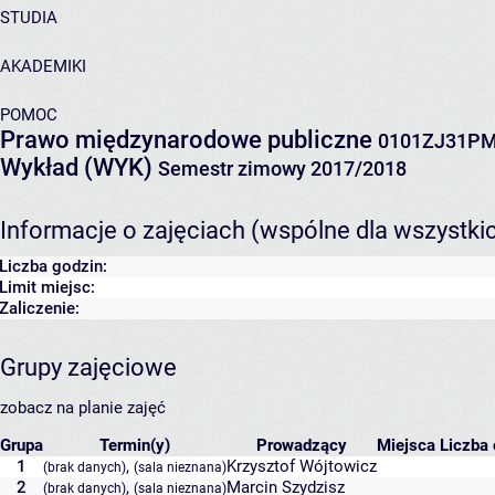
STUDIA
AKADEMIKI
POMOC
Prawo międzynarodowe publiczne
0101ZJ31P
Wykład (WYK)
Semestr zimowy 2017/2018
Informacje o zajęciach (wspólne dla wszystki
Liczba godzin:
Limit miejsc:
Zaliczenie:
Grupy zajęciowe
zobacz na planie zajęć
Grupa
Termin(y)
Prowadzący
Miejsca
Liczba 
1
,
Krzysztof Wójtowicz
(brak danych)
(sala nieznana)
2
,
Marcin Szydzisz
(brak danych)
(sala nieznana)