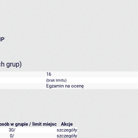
MP
ch grup)
16
(brak limitu)
Egzamin na ocenę
osób w grupie / limit miejsc
Akcje
30/
szczegóły
0/
szczegóły